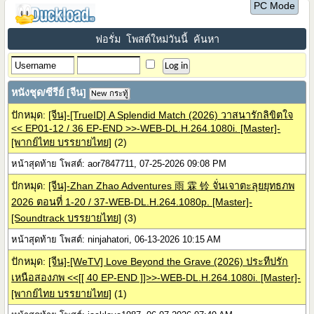
PC Mode
ฟอรั่ม
โพสต์ใหม่วันนี้
ค้นหา
หนังชุด/ซีรีย์ [จีน]
New กระทู้
ปักหมุด:
[จีน]-[TrueID] A Splendid Match (2026) วาสนารักลิขิตใจ
<< EP01-12 / 36 EP-END >>-WEB-DL.H.264.1080i. [Master]-
[พากย์ไทย บรรยายไทย]
(2)
หน้าสุดท้าย โพสต์: aor7847711, 07-25-2026 09:08 PM
ปักหมุด:
[จีน]-Zhan Zhao Adventures 雨 霖 铃 จั่นเจาตะลุยยุทธภพ
2026 ตอนที่ 1-20 / 37-WEB-DL.H.264.1080p. [Master]-
[Soundtrack บรรยายไทย]
(3)
หน้าสุดท้าย โพสต์: ninjahatori, 06-13-2026 10:15 AM
ปักหมุด:
[จีน]-[WeTV] Love Beyond the Grave (2026) ประทีปรัก
เหนือสองภพ <<[[ 40 EP-END ]]>>-WEB-DL.H.264.1080i. [Master]-
[พากย์ไทย บรรยายไทย]
(1)