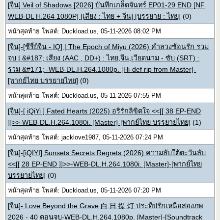
[จีน] Veil of Shadows [2026] บันทึกเกล็ดจันทร์ EP01-29 END [NF
WEB-DL H.264 1080P] [เสียง : ไทย + จีน] [บรรยาย : ไทย]
(0)
หน้าสุดท้าย โพสต์: Duckload.us, 05-11-2026 08:02 PM
[จีน]-[ซีรี่ย์จีน - IQ] | The Epoch of Miyu (2026) คำลวงซ้อนรัก รวม
จบ | &#187; เสียง (AAC , DD+) : ไทย,จีน,เวียดนาม - ซับ (SRT) :
รวม &#171; -WEB-DL.H.264.1080p. [Hi-def rip from Master]-
[พากย์ไทย บรรยายไทย]
(0)
หน้าสุดท้าย โพสต์: Duckload.us, 05-11-2026 07:55 PM
[จีน]-[ iQiYi ] Fated Hearts (2025) อริรักลิขิตใจ <<[[ 38 EP-END
]]>>-WEB-DL.H.264.1080i. [Master]-[พากย์ไทย บรรยายไทย]
(1)
หน้าสุดท้าย โพสต์: jacklove1987, 05-11-2026 07:24 PM
[จีน]-[iQIYI] Sunsets Secrets Regrets (2026) ความลับใต้ตะวันลับ
<<[[ 28 EP-END ]]>>-WEB-DL.H.264.1080i. [Master]-[พากย์ไทย
บรรยายไทย]
(0)
หน้าสุดท้าย โพสต์: Duckload.us, 05-11-2026 07:20 PM
[จีน]- Love Beyond the Grave 白 日 提 灯 ประทีปรักเหนือสองภพ
2026 - 40 ตอนจบ-WEB-DL.H.264.1080p. [Master]-[Soundtrack