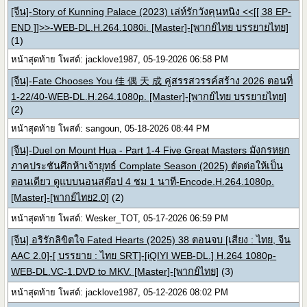
[จีน]-Story of Kunning Palace (2023) เล่ห์รักวังคุนหนิง <<[[ 38 EP-
END ]]>>-WEB-DL.H.264.1080i. [Master]-[พากย์ไทย บรรยายไทย]
(1)
หน้าสุดท้าย โพสต์: jacklove1987, 05-19-2026 06:58 PM
[จีน]-Fate Chooses You 佳 偶 天 成 คู่สรรสวรรค์สร้าง 2026 ตอนที่
1-22/40-WEB-DL.H.264.1080p. [Master]-[พากย์ไทย บรรยายไทย]
(2)
หน้าสุดท้าย โพสต์: sangoun, 05-18-2026 08:44 PM
[จีน]-Duel on Mount Hua - Part 1-4 Five Great Masters มังกรหยก
ภาคประชันศึกห้าเจ้ายุทธ์ Complate Season (2025) ตัดต่อให้เป็น
ตอนเดียว ดูแบบนอนสต๊อป 4 ชม 1 นาที-Encode.H.264.1080p.
[Master]-[พากย์ไทย2.0]
(2)
หน้าสุดท้าย โพสต์: Wesker_TOT, 05-17-2026 06:59 PM
[จีน] อริรักลิขิตใจ Fated Hearts (2025) 38 ตอนจบ [เสียง : ไทย, จีน
AAC 2.0]-[ บรรยาย : ไทย SRT]-[iQIYI WEB-DL.] H.264 1080p-
WEB-DL.VC-1.DVD to MKV. [Master]-[พากย์ไทย]
(3)
หน้าสุดท้าย โพสต์: jacklove1987, 05-12-2026 08:02 PM