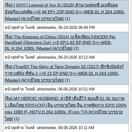
[จีน]-[ iQIYI ] Legend of Yun Xi (2018) ตำนานหยุนซี มเหสียอด
อัจฉริยะแห่งพิษ <<[[ 48 EP+ 2SP-END ]]>>-WEB-DL.H.264.1080i.
[Master]-[พากย์ไทย บรรยายไทย]
(1)
หน้าสุดท้าย โพสต์: whiteherbie, 06-24-2026 06:09 PM
[จีน]-The Empress of China (2014) บูเช็คเทียน [UNCEN] [No
HardSub] (Directors Cut) <<[[ EP.1-82 EP-END ]]>>-WEB-
DL.H.264.1080i. [Master]-[พากย์ไทย]
(2)
หน้าสุดท้าย โพสต์: whiteherbie, 06-20-2026 10:12 AM
[จีน]-[TrueID] The Glory of Tang Dynasty S2 (2017) ศึกชิงบัลลังก์
ราชวงศ์ถัง ซีซั่น 2 <<[[ 22 EP-END ]]>>-WEB-DL.H.264.1080i.
[Master]-[พากย์ไทย บรรยายไทย]
(1)
หน้าสุดท้าย โพสต์: whiteherbie, 06-06-2026 10:51 AM
[จีน]-MY HEROIC HUSBAND..สามีข้าคือฮีโร่ ตอนที่ 01-36 จบภาค
1 เสียงไทย IQIYI+CH7+จีน บรรยายไทย-จีน ภาพชัดจาก IQIYI 100%
mkv 1080 P--HDTV.H.264.1080p. [From TV]-[พากย์ไทย บรรยาย
ไทย]
(1)
หน้าสุดท้าย โพสต์: whiteherbie, 06-06-2026 10:11 AM