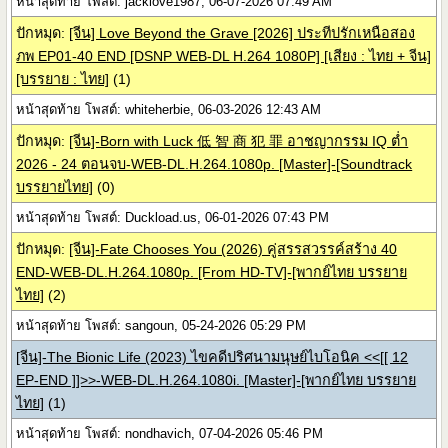
หน้าสุดท้าย โพสต์: jacklove1987, 06-07-2026 07:49 AM
ปักหมุด:
[จีน] Love Beyond the Grave [2026] ประทีปรักเหนือสอง
ภพ EP01-40 END [DSNP WEB-DL H.264 1080P] [เสียง : ไทย + จีน]
[บรรยาย : ไทย]
(1)
หน้าสุดท้าย โพสต์: whiteherbie, 06-03-2026 12:43 AM
ปักหมุด:
[จีน]-Born with Luck 低 智 商 犯 罪 อาชญากรรม IQ ต่ำ
2026 - 24 ตอนจบ-WEB-DL.H.264.1080p. [Master]-[Soundtrack
บรรยายไทย]
(0)
หน้าสุดท้าย โพสต์: Duckload.us, 06-01-2026 07:43 PM
ปักหมุด:
[จีน]-Fate Chooses You (2026) คู่สรรสวรรค์สร้าง 40
END-WEB-DL.H.264.1080p. [From HD-TV]-[พากย์ไทย บรรยาย
ไทย]
(2)
หน้าสุดท้าย โพสต์: sangoun, 05-24-2026 05:29 PM
[จีน]-The Bionic Life (2023) ไขคดีปริศนามนุษย์ไบโอนิค <<[[ 12
EP-END ]]>>-WEB-DL.H.264.1080i. [Master]-[พากย์ไทย บรรยาย
ไทย]
(1)
หน้าสุดท้าย โพสต์: nondhavich, 07-04-2026 05:46 PM