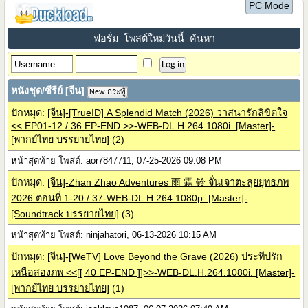
PC Mode
ฟอรั่ม
โพสต์ใหม่วันนี้
ค้นหา
หนังชุด/ซีรีย์ [จีน]
New กระทู้
ปักหมุด:
[จีน]-[TrueID] A Splendid Match (2026) วาสนารักลิขิตใจ
<< EP01-12 / 36 EP-END >>-WEB-DL.H.264.1080i. [Master]-
[พากย์ไทย บรรยายไทย]
(2)
หน้าสุดท้าย โพสต์: aor7847711, 07-25-2026 09:08 PM
ปักหมุด:
[จีน]-Zhan Zhao Adventures 雨 霖 铃 จั่นเจาตะลุยยุทธภพ
2026 ตอนที่ 1-20 / 37-WEB-DL.H.264.1080p. [Master]-
[Soundtrack บรรยายไทย]
(3)
หน้าสุดท้าย โพสต์: ninjahatori, 06-13-2026 10:15 AM
ปักหมุด:
[จีน]-[WeTV] Love Beyond the Grave (2026) ประทีปรัก
เหนือสองภพ <<[[ 40 EP-END ]]>>-WEB-DL.H.264.1080i. [Master]-
[พากย์ไทย บรรยายไทย]
(1)