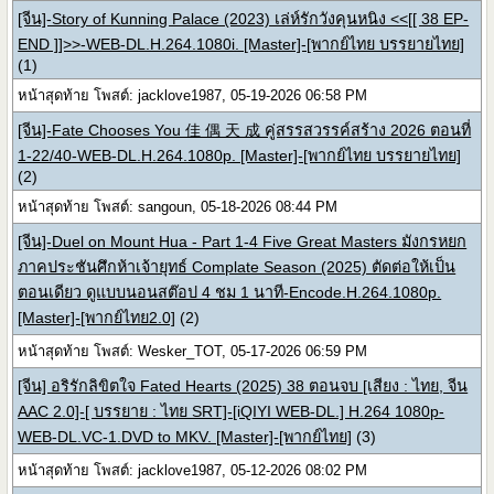
[จีน]-Story of Kunning Palace (2023) เล่ห์รักวังคุนหนิง <<[[ 38 EP-
END ]]>>-WEB-DL.H.264.1080i. [Master]-[พากย์ไทย บรรยายไทย]
(1)
หน้าสุดท้าย โพสต์: jacklove1987, 05-19-2026 06:58 PM
[จีน]-Fate Chooses You 佳 偶 天 成 คู่สรรสวรรค์สร้าง 2026 ตอนที่
1-22/40-WEB-DL.H.264.1080p. [Master]-[พากย์ไทย บรรยายไทย]
(2)
หน้าสุดท้าย โพสต์: sangoun, 05-18-2026 08:44 PM
[จีน]-Duel on Mount Hua - Part 1-4 Five Great Masters มังกรหยก
ภาคประชันศึกห้าเจ้ายุทธ์ Complate Season (2025) ตัดต่อให้เป็น
ตอนเดียว ดูแบบนอนสต๊อป 4 ชม 1 นาที-Encode.H.264.1080p.
[Master]-[พากย์ไทย2.0]
(2)
หน้าสุดท้าย โพสต์: Wesker_TOT, 05-17-2026 06:59 PM
[จีน] อริรักลิขิตใจ Fated Hearts (2025) 38 ตอนจบ [เสียง : ไทย, จีน
AAC 2.0]-[ บรรยาย : ไทย SRT]-[iQIYI WEB-DL.] H.264 1080p-
WEB-DL.VC-1.DVD to MKV. [Master]-[พากย์ไทย]
(3)
หน้าสุดท้าย โพสต์: jacklove1987, 05-12-2026 08:02 PM