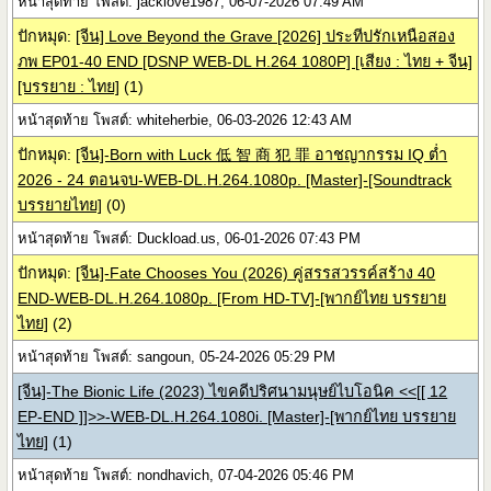
หน้าสุดท้าย โพสต์: jacklove1987, 06-07-2026 07:49 AM
ปักหมุด:
[จีน] Love Beyond the Grave [2026] ประทีปรักเหนือสอง
ภพ EP01-40 END [DSNP WEB-DL H.264 1080P] [เสียง : ไทย + จีน]
[บรรยาย : ไทย]
(1)
หน้าสุดท้าย โพสต์: whiteherbie, 06-03-2026 12:43 AM
ปักหมุด:
[จีน]-Born with Luck 低 智 商 犯 罪 อาชญากรรม IQ ต่ำ
2026 - 24 ตอนจบ-WEB-DL.H.264.1080p. [Master]-[Soundtrack
บรรยายไทย]
(0)
หน้าสุดท้าย โพสต์: Duckload.us, 06-01-2026 07:43 PM
ปักหมุด:
[จีน]-Fate Chooses You (2026) คู่สรรสวรรค์สร้าง 40
END-WEB-DL.H.264.1080p. [From HD-TV]-[พากย์ไทย บรรยาย
ไทย]
(2)
หน้าสุดท้าย โพสต์: sangoun, 05-24-2026 05:29 PM
[จีน]-The Bionic Life (2023) ไขคดีปริศนามนุษย์ไบโอนิค <<[[ 12
EP-END ]]>>-WEB-DL.H.264.1080i. [Master]-[พากย์ไทย บรรยาย
ไทย]
(1)
หน้าสุดท้าย โพสต์: nondhavich, 07-04-2026 05:46 PM