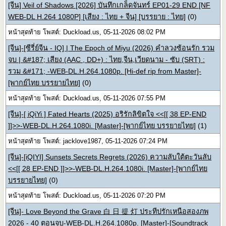
[จีน] Veil of Shadows [2026] บันทึกเกล็ดจันทร์ EP01-29 END [NF
WEB-DL H.264 1080P] [เสียง : ไทย + จีน] [บรรยาย : ไทย]
(0)
หน้าสุดท้าย โพสต์: Duckload.us, 05-11-2026 08:02 PM
[จีน]-[ซีรี่ย์จีน - IQ] | The Epoch of Miyu (2026) คำลวงซ้อนรัก รวม
จบ | &#187; เสียง (AAC , DD+) : ไทย,จีน,เวียดนาม - ซับ (SRT) :
รวม &#171; -WEB-DL.H.264.1080p. [Hi-def rip from Master]-
[พากย์ไทย บรรยายไทย]
(0)
หน้าสุดท้าย โพสต์: Duckload.us, 05-11-2026 07:55 PM
[จีน]-[ iQiYi ] Fated Hearts (2025) อริรักลิขิตใจ <<[[ 38 EP-END
]]>>-WEB-DL.H.264.1080i. [Master]-[พากย์ไทย บรรยายไทย]
(1)
หน้าสุดท้าย โพสต์: jacklove1987, 05-11-2026 07:24 PM
[จีน]-[iQIYI] Sunsets Secrets Regrets (2026) ความลับใต้ตะวันลับ
<<[[ 28 EP-END ]]>>-WEB-DL.H.264.1080i. [Master]-[พากย์ไทย
บรรยายไทย]
(0)
หน้าสุดท้าย โพสต์: Duckload.us, 05-11-2026 07:20 PM
[จีน]- Love Beyond the Grave 白 日 提 灯 ประทีปรักเหนือสองภพ
2026 - 40 ตอนจบ-WEB-DL.H.264.1080p. [Master]-[Soundtrack