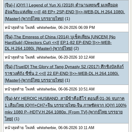
[จีน]-[ iQIYI ] Legend of Yun Xi (2018) ตำนานหยุนซี มเหสียอด
อัจฉริยะแห่งพิษ <<[[ 48 EP+ 2SP-END ]]>>-WEB-DL.H.264.1080i.
[Master]-[พากย์ไทย บรรยายไทย]
(1)
หน้าสุดท้าย โพสต์: whiteherbie, 06-24-2026 06:09 PM
[จีน]-The Empress of China (2014) บูเช็คเทียน [UNCEN] [No
HardSub] (Directors Cut) <<[[ EP.1-82 EP-END ]]>>-WEB-
DL.H.264.1080i. [Master]-[พากย์ไทย]
(2)
หน้าสุดท้าย โพสต์: whiteherbie, 06-20-2026 10:12 AM
[จีน]-[TrueID] The Glory of Tang Dynasty S2 (2017) ศึกชิงบัลลังก์
ราชวงศ์ถัง ซีซั่น 2 <<[[ 22 EP-END ]]>>-WEB-DL.H.264.1080i.
[Master]-[พากย์ไทย บรรยายไทย]
(1)
หน้าสุดท้าย โพสต์: whiteherbie, 06-06-2026 10:51 AM
[จีน]-MY HEROIC HUSBAND..สามีข้าคือฮีโร่ ตอนที่ 01-36 จบภาค
1 เสียงไทย IQIYI+CH7+จีน บรรยายไทย-จีน ภาพชัดจาก IQIYI 100%
mkv 1080 P--HDTV.H.264.1080p. [From TV]-[พากย์ไทย บรรยาย
ไทย]
(1)
หน้าสุดท้าย โพสต์: whiteherbie, 06-06-2026 10:11 AM