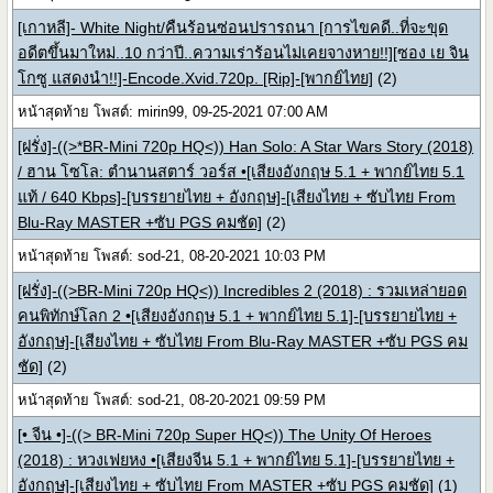
[เกาหลี]- White Night/คืนร้อนซ่อนปรารถนา [การไขคดี..ที่จะขุด
อดีตขึ้นมาใหม่..10 กว่าปี..ความเร่าร้อนไม่เคยจางหาย!!][ซอง เย จิน
โกซู แสดงนำ!!]-Encode.Xvid.720p. [Rip]-[พากย์ไทย]
(2)
หน้าสุดท้าย โพสต์: mirin99, 09-25-2021 07:00 AM
[ฝรั่ง]-((>*BR-Mini 720p HQ<)) Han Solo: A Star Wars Story (2018)
/ ฮาน โซโล: ตำนานสตาร์ วอร์ส •[เสียงอังกฤษ 5.1 + พากย์ไทย 5.1
แท้ / 640 Kbps]-[บรรยายไทย + อังกฤษ]-[เสียงไทย + ซับไทย From
Blu-Ray MASTER +ซับ PGS คมชัด]
(2)
หน้าสุดท้าย โพสต์: sod-21, 08-20-2021 10:03 PM
[ฝรั่ง]-((>BR-Mini 720p HQ<)) Incredibles 2 (2018) : รวมเหล่ายอด
คนพิทักษ์โลก 2 •[เสียงอังกฤษ 5.1 + พากย์ไทย 5.1]-[บรรยายไทย +
อังกฤษ]-[เสียงไทย + ซับไทย From Blu-Ray MASTER +ซับ PGS คม
ชัด]
(2)
หน้าสุดท้าย โพสต์: sod-21, 08-20-2021 09:59 PM
[• จีน •]-((> BR-Mini 720p Super HQ<)) The Unity Of Heroes
(2018) : หวงเฟยหง •[เสียงจีน 5.1 + พากย์ไทย 5.1]-[บรรยายไทย +
อังกฤษ]-[เสียงไทย + ซับไทย From MASTER +ซับ PGS คมชัด]
(1)