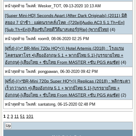
หน้าสุดท้าย โพสต์: Wesker_TOT, 09-13-2020 10:13 AM
[Super Mini-HD] Seconds Apart (After Dark Originals) (2011) มิติ
สยอง 7 ป่าช้า : แฝดนรกคลั่งโหด -[720p][Audio AC3 5.1:Th+En]
[Sub:Th+En][เสียงซับไทยดีวีดีมาสเตอร์][Rip]-[พากย์ไทย]
(4)
หน้าสุดท้าย โพสต์: room9, 08-06-2020 02:25 PM
[ฝรั่ง]-((>* BR-Mini 720p HQ*<)) Hotel Artemis (2018) : โรงแรม
โคตรมหาโจร •[เสียงอังกฤษ 5.1 + พากย์ไทย 5.1]-[บรรยายไทย +
อังกฤษ]-[เสียงไทย + ซับไทย From MASTER +ซับ PGS คมชัด]
(4)
หน้าสุดท้าย โพสต์: pongpawan, 06-30-2020 09:42 PM
[ฝรั่ง]-((>*BR-Mini 720p Super HQ*<)) Replicas (2018) : พลิกชะตา
เร็วกว่านรก •[เสียงอังกฤษ 5.1 + พากย์ไทย 5.1]-[บรรยายไทย +
อังกฤษ]-[เสียงไทย + ซับไทย From MASTER +ซับ PGS คมชัด]
(2)
หน้าสุดท้าย โพสต์: santatong, 06-15-2020 02:48 PM
1
2
3
11
51
101
Up