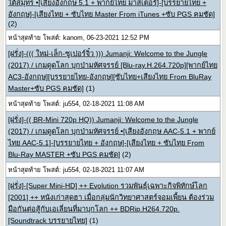
ใต้สมุทร •[เสียงอังกฤษ 5.1 + พากย์ไทย มาสเตอร์]-[บรรยายไทย +
อังกฤษ]-[เสียงไทย + ซับไทย Master From iTunes +ซับ PGS คมชัด]
(2)
หน้าสุดท้าย โพสต์: kanom, 06-23-2021 12:52 PM
[ฝรั่ง]-((( ใหม่-เล็ก-ซูเปอร์จิ๋ว ))) Jumanji: Welcome to the Jungle
(2017) / เกมดูดโลก บุกป่ามหัศจรรย์ [Blu-ray.H.264.720p][พากย์ไทย
AC3-อังกฤษ][บรรยายไทย-อังกฤษ][ซับไทย+เสียงไทย From BluRay
Master+ซับ PGS คมชัด]
(1)
หน้าสุดท้าย โพสต์: ju554, 02-18-2021 11:08 AM
[ฝรั่ง]-(( BR-Mini 720p HQ)) Jumanji: Welcome to the Jungle
(2017) / เกมดูดโลก บุกป่ามหัศจรรย์ •[เสียงอังกฤษ AAC-5.1 + พากย์
ไทย AAC-5.1]-[บรรยายไทย + อังกฤษ]-[เสียงไทย + ซับไทย From
Blu-Ray MASTER +ซับ PGS คมชัด]
(2)
หน้าสุดท้าย โพสต์: ju554, 02-18-2021 11:07 AM
[ฝรั่ง]-[Super Mini-HD] ++ Evolution รวมพันธุ์เฉพาะกิจพิทักษ์โลก
[2001] ++ หนังเก่าสุดฮา เมื่อกลุ่มนักวิทยาศาสตร์จอมเพี้ยน ต้องร่วม
มือกันต่อสู้กับเอเลี่ยนที่มาบุกโลก ++ BDRip.H264.720p.
[Soundtrack บรรยายไทย]
(1)