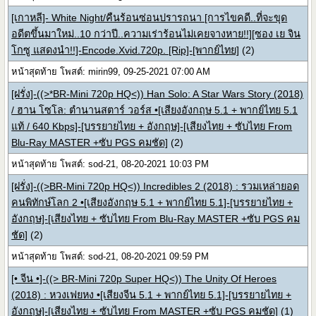
[เกาหลี]- White Night/คืนร้อนซ่อนปรารถนา [การไขคดี..ที่จะขุด
อดีตขึ้นมาใหม่..10 กว่าปี..ความเร่าร้อนไม่เคยจางหาย!!][ซอง เย จิน
โกซู แสดงนำ!!]-Encode.Xvid.720p. [Rip]-[พากย์ไทย]
(2)
หน้าสุดท้าย โพสต์: mirin99, 09-25-2021 07:00 AM
[ฝรั่ง]-((>*BR-Mini 720p HQ<)) Han Solo: A Star Wars Story (2018)
/ ฮาน โซโล: ตำนานสตาร์ วอร์ส •[เสียงอังกฤษ 5.1 + พากย์ไทย 5.1
แท้ / 640 Kbps]-[บรรยายไทย + อังกฤษ]-[เสียงไทย + ซับไทย From
Blu-Ray MASTER +ซับ PGS คมชัด]
(2)
หน้าสุดท้าย โพสต์: sod-21, 08-20-2021 10:03 PM
[ฝรั่ง]-((>BR-Mini 720p HQ<)) Incredibles 2 (2018) : รวมเหล่ายอด
คนพิทักษ์โลก 2 •[เสียงอังกฤษ 5.1 + พากย์ไทย 5.1]-[บรรยายไทย +
อังกฤษ]-[เสียงไทย + ซับไทย From Blu-Ray MASTER +ซับ PGS คม
ชัด]
(2)
หน้าสุดท้าย โพสต์: sod-21, 08-20-2021 09:59 PM
[• จีน •]-((> BR-Mini 720p Super HQ<)) The Unity Of Heroes
(2018) : หวงเฟยหง •[เสียงจีน 5.1 + พากย์ไทย 5.1]-[บรรยายไทย +
อังกฤษ]-[เสียงไทย + ซับไทย From MASTER +ซับ PGS คมชัด]
(1)