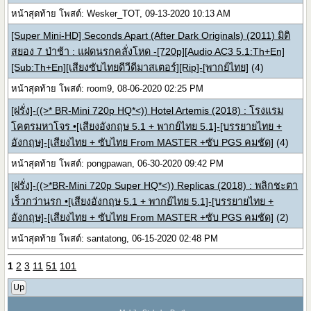
หน้าสุดท้าย โพสต์: Wesker_TOT, 09-13-2020 10:13 AM
[Super Mini-HD] Seconds Apart (After Dark Originals) (2011) มิติ
สยอง 7 ป่าช้า : แฝดนรกคลั่งโหด -[720p][Audio AC3 5.1:Th+En]
[Sub:Th+En][เสียงซับไทยดีวีดีมาสเตอร์][Rip]-[พากย์ไทย]
(4)
หน้าสุดท้าย โพสต์: room9, 08-06-2020 02:25 PM
[ฝรั่ง]-((>* BR-Mini 720p HQ*<)) Hotel Artemis (2018) : โรงแรม
โคตรมหาโจร •[เสียงอังกฤษ 5.1 + พากย์ไทย 5.1]-[บรรยายไทย +
อังกฤษ]-[เสียงไทย + ซับไทย From MASTER +ซับ PGS คมชัด]
(4)
หน้าสุดท้าย โพสต์: pongpawan, 06-30-2020 09:42 PM
[ฝรั่ง]-((>*BR-Mini 720p Super HQ*<)) Replicas (2018) : พลิกชะตา
เร็วกว่านรก •[เสียงอังกฤษ 5.1 + พากย์ไทย 5.1]-[บรรยายไทย +
อังกฤษ]-[เสียงไทย + ซับไทย From MASTER +ซับ PGS คมชัด]
(2)
หน้าสุดท้าย โพสต์: santatong, 06-15-2020 02:48 PM
1
2
3
11
51
101
Up