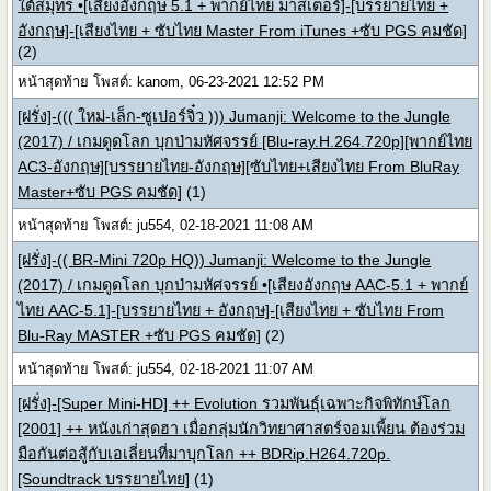
ใต้สมุทร •[เสียงอังกฤษ 5.1 + พากย์ไทย มาสเตอร์]-[บรรยายไทย +
อังกฤษ]-[เสียงไทย + ซับไทย Master From iTunes +ซับ PGS คมชัด]
(2)
หน้าสุดท้าย โพสต์: kanom, 06-23-2021 12:52 PM
[ฝรั่ง]-((( ใหม่-เล็ก-ซูเปอร์จิ๋ว ))) Jumanji: Welcome to the Jungle
(2017) / เกมดูดโลก บุกป่ามหัศจรรย์ [Blu-ray.H.264.720p][พากย์ไทย
AC3-อังกฤษ][บรรยายไทย-อังกฤษ][ซับไทย+เสียงไทย From BluRay
Master+ซับ PGS คมชัด]
(1)
หน้าสุดท้าย โพสต์: ju554, 02-18-2021 11:08 AM
[ฝรั่ง]-(( BR-Mini 720p HQ)) Jumanji: Welcome to the Jungle
(2017) / เกมดูดโลก บุกป่ามหัศจรรย์ •[เสียงอังกฤษ AAC-5.1 + พากย์
ไทย AAC-5.1]-[บรรยายไทย + อังกฤษ]-[เสียงไทย + ซับไทย From
Blu-Ray MASTER +ซับ PGS คมชัด]
(2)
หน้าสุดท้าย โพสต์: ju554, 02-18-2021 11:07 AM
[ฝรั่ง]-[Super Mini-HD] ++ Evolution รวมพันธุ์เฉพาะกิจพิทักษ์โลก
[2001] ++ หนังเก่าสุดฮา เมื่อกลุ่มนักวิทยาศาสตร์จอมเพี้ยน ต้องร่วม
มือกันต่อสู้กับเอเลี่ยนที่มาบุกโลก ++ BDRip.H264.720p.
[Soundtrack บรรยายไทย]
(1)