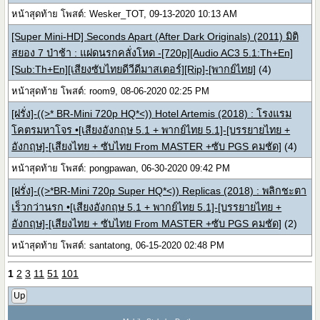
หน้าสุดท้าย โพสต์: Wesker_TOT, 09-13-2020 10:13 AM
[Super Mini-HD] Seconds Apart (After Dark Originals) (2011) มิติ
สยอง 7 ป่าช้า : แฝดนรกคลั่งโหด -[720p][Audio AC3 5.1:Th+En]
[Sub:Th+En][เสียงซับไทยดีวีดีมาสเตอร์][Rip]-[พากย์ไทย]
(4)
หน้าสุดท้าย โพสต์: room9, 08-06-2020 02:25 PM
[ฝรั่ง]-((>* BR-Mini 720p HQ*<)) Hotel Artemis (2018) : โรงแรม
โคตรมหาโจร •[เสียงอังกฤษ 5.1 + พากย์ไทย 5.1]-[บรรยายไทย +
อังกฤษ]-[เสียงไทย + ซับไทย From MASTER +ซับ PGS คมชัด]
(4)
หน้าสุดท้าย โพสต์: pongpawan, 06-30-2020 09:42 PM
[ฝรั่ง]-((>*BR-Mini 720p Super HQ*<)) Replicas (2018) : พลิกชะตา
เร็วกว่านรก •[เสียงอังกฤษ 5.1 + พากย์ไทย 5.1]-[บรรยายไทย +
อังกฤษ]-[เสียงไทย + ซับไทย From MASTER +ซับ PGS คมชัด]
(2)
หน้าสุดท้าย โพสต์: santatong, 06-15-2020 02:48 PM
1
2
3
11
51
101
Up