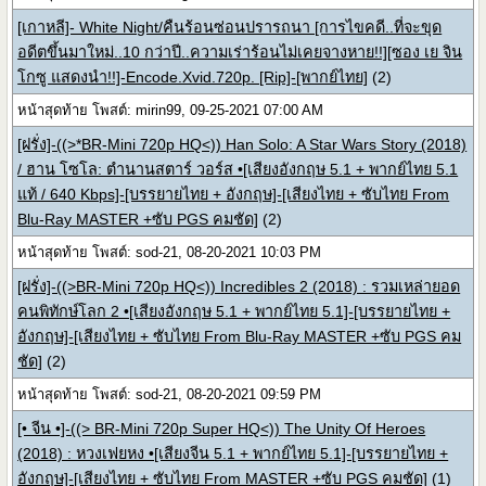
[เกาหลี]- White Night/คืนร้อนซ่อนปรารถนา [การไขคดี..ที่จะขุด
อดีตขึ้นมาใหม่..10 กว่าปี..ความเร่าร้อนไม่เคยจางหาย!!][ซอง เย จิน
โกซู แสดงนำ!!]-Encode.Xvid.720p. [Rip]-[พากย์ไทย]
(2)
หน้าสุดท้าย โพสต์: mirin99, 09-25-2021 07:00 AM
[ฝรั่ง]-((>*BR-Mini 720p HQ<)) Han Solo: A Star Wars Story (2018)
/ ฮาน โซโล: ตำนานสตาร์ วอร์ส •[เสียงอังกฤษ 5.1 + พากย์ไทย 5.1
แท้ / 640 Kbps]-[บรรยายไทย + อังกฤษ]-[เสียงไทย + ซับไทย From
Blu-Ray MASTER +ซับ PGS คมชัด]
(2)
หน้าสุดท้าย โพสต์: sod-21, 08-20-2021 10:03 PM
[ฝรั่ง]-((>BR-Mini 720p HQ<)) Incredibles 2 (2018) : รวมเหล่ายอด
คนพิทักษ์โลก 2 •[เสียงอังกฤษ 5.1 + พากย์ไทย 5.1]-[บรรยายไทย +
อังกฤษ]-[เสียงไทย + ซับไทย From Blu-Ray MASTER +ซับ PGS คม
ชัด]
(2)
หน้าสุดท้าย โพสต์: sod-21, 08-20-2021 09:59 PM
[• จีน •]-((> BR-Mini 720p Super HQ<)) The Unity Of Heroes
(2018) : หวงเฟยหง •[เสียงจีน 5.1 + พากย์ไทย 5.1]-[บรรยายไทย +
อังกฤษ]-[เสียงไทย + ซับไทย From MASTER +ซับ PGS คมชัด]
(1)