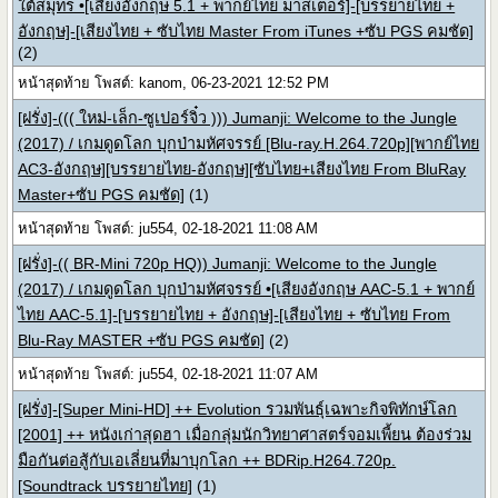
ใต้สมุทร •[เสียงอังกฤษ 5.1 + พากย์ไทย มาสเตอร์]-[บรรยายไทย +
อังกฤษ]-[เสียงไทย + ซับไทย Master From iTunes +ซับ PGS คมชัด]
(2)
หน้าสุดท้าย โพสต์: kanom, 06-23-2021 12:52 PM
[ฝรั่ง]-((( ใหม่-เล็ก-ซูเปอร์จิ๋ว ))) Jumanji: Welcome to the Jungle
(2017) / เกมดูดโลก บุกป่ามหัศจรรย์ [Blu-ray.H.264.720p][พากย์ไทย
AC3-อังกฤษ][บรรยายไทย-อังกฤษ][ซับไทย+เสียงไทย From BluRay
Master+ซับ PGS คมชัด]
(1)
หน้าสุดท้าย โพสต์: ju554, 02-18-2021 11:08 AM
[ฝรั่ง]-(( BR-Mini 720p HQ)) Jumanji: Welcome to the Jungle
(2017) / เกมดูดโลก บุกป่ามหัศจรรย์ •[เสียงอังกฤษ AAC-5.1 + พากย์
ไทย AAC-5.1]-[บรรยายไทย + อังกฤษ]-[เสียงไทย + ซับไทย From
Blu-Ray MASTER +ซับ PGS คมชัด]
(2)
หน้าสุดท้าย โพสต์: ju554, 02-18-2021 11:07 AM
[ฝรั่ง]-[Super Mini-HD] ++ Evolution รวมพันธุ์เฉพาะกิจพิทักษ์โลก
[2001] ++ หนังเก่าสุดฮา เมื่อกลุ่มนักวิทยาศาสตร์จอมเพี้ยน ต้องร่วม
มือกันต่อสู้กับเอเลี่ยนที่มาบุกโลก ++ BDRip.H264.720p.
[Soundtrack บรรยายไทย]
(1)