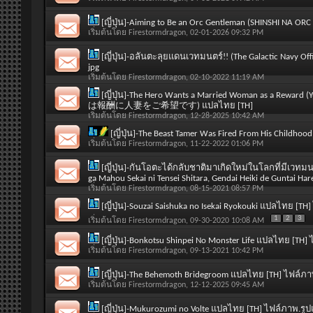
[ญี่ปุ่น]-Aiming to Be an Orc Gentleman (SHINSHI NA
เริ่มต้นโดย
Firestormdragon
, 02-01-2026 09:32 PM
[ญี่ปุ่น]-อลันตะลุยแดนเวทมนตร์!! (The Galactic Navy O
jpg
เริ่มต้นโดย
Firestormdragon
, 02-10-2022 11:19 AM
[ญี่ปุ่น]-The Hero Wants a Married Woman as a Rewar
は報酬に人妻をご希望です) แปลไทย [TH]
เริ่มต้นโดย
Firestormdragon
, 12-28-2025 10:42 AM
[ญี่ปุ่น]-The Beast Tamer Was Fired From His Childho
เริ่มต้นโดย
Firestormdragon
, 11-22-2022 01:06 PM
[ญี่ปุ่น]-กันโอตะได้กลับชาติมาเกิดใหม่ในโลกที่มีเวทม
ga Mahou Sekai ni Tensei Shitara, Gendai Heiki de Guntai 
เริ่มต้นโดย
Firestormdragon
, 08-15-2021 08:57 PM
[ญี่ปุ่น]-Souzai Saishuka no Isekai Ryokouki แปลไทย [TH
1
2
3
เริ่มต้นโดย
Firestormdragon
, 09-30-2020 10:08 AM
[ญี่ปุ่น]-Bonkotsu Shinpei No Monster Life แปลไทย [TH]
เริ่มต้นโดย
Firestormdragon
, 09-13-2021 10:42 PM
[ญี่ปุ่น]-The Behemoth Bridegroom แปลไทย [TH] ไฟล์ภาพ
เริ่มต้นโดย
Firestormdragon
, 12-12-2025 09:45 AM
[ญี่ปุ่น]-Mukurozumi no Volte แปลไทย [TH] ไฟล์ภาพ.รูป