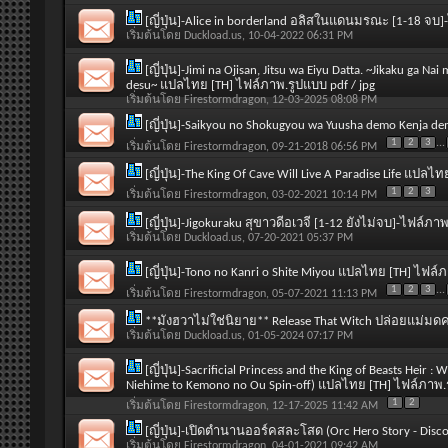
[ญี่ปุ่น]-Alice in borderland อลิสในแดนมรณะ [1-18 จบ]
เริ่มต้นโดย
Duckload.us
, 10-04-2022 06:31 PM
[ญี่ปุ่น]-Jimi na Ojisan, Jitsu wa Eiyu Datta. ~Jikaku ga
desu~ แปลไทย [TH] ไฟล์ภาพ.รูปแบบ pdf / jpg
เริ่มต้นโดย
Firestormdragon
, 12-03-2025 08:08 PM
[ญี่ปุ่น]-Saikyou no Shokugyou wa Yuusha demo Kenja dem
1
2
3
...
เริ่มต้นโดย
Firestormdragon
, 09-21-2018 06:56 PM
[ญี่ปุ่น]-The King Of Cave Will Live A Paradise Life แปล
1
2
3
เริ่มต้นโดย
Firestormdragon
, 03-02-2021 10:14 PM
[ญี่ปุ่น]-Jigokuraku สุขาวดีอเวจี [1-12 ยังไม่จบ]-ไฟล์ภา
เริ่มต้นโดย
Duckload.us
, 07-20-2021 05:37 PM
[ญี่ปุ่น]-Tono no Kanri o Shite Miyou แปลไทย [TH] ไฟล์
1
2
3
...
เริ่มต้นโดย
Firestormdragon
, 05-07-2021 11:13 PM
**มังฮวาไม่ใช่นิยาย** Release That Witch ปล่อยแม่มด
เริ่มต้นโดย
Duckload.us
, 01-05-2024 07:17 PM
[ญี่ปุ่น]-Sacrificial Princess and the King of Beasts Heir 
Niehime to Kemono no Ou Spin-off) แปลไทย [TH] ไฟล์ภาพ.ร
1
2
เริ่มต้นโดย
Firestormdragon
, 12-17-2025 11:42 AM
[ญี่ปุ่น]-เปิดตำนานออร์คสละโสด (Orc Hero Story - Disc
เริ่มต้นโดย
Firestormdragon
, 04-01-2021 09:42 AM