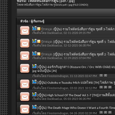
ฟอรั่ม:
โหลดหนังสือการ์ตูน [pdf / jpg]
โหลด หนังสือการ์ตูน ไฟล์ภาพ.รูปแบบ pdf / jpg [FILE CONDO]
หัวข้อ
/
ผู้เริ่มกระทู้
ปักหมุด:
ญี่ปุ่น]-รวมไฟล์หนังสือการ์ตูน ชุดที่ 3-ไฟล์
เริ่มต้นโดย
Duckload.us
, 02-11-2026 09:35 PM
ปักหมุด:
[ญี่ปุ่น]-รวมไฟล์หนังสือการ์ตูน ชุดที่ 1 -ไฟล
เริ่มต้นโดย
Duckload.us
, 12-12-2025 06:38 PM
ปักหมุด:
[ญี่ปุ่น]-รวมไฟล์หนังสือการ์ตูน ชุดที่ 2 -ไฟล
เริ่มต้นโดย
Duckload.us
, 12-29-2025 07:04 PM
[ญี่ปุ่น]-ออร์กกับลูกสาว (Kozure Orc / Orc With Child) แ
jpg ฉบับญี่ปุ่น [JN]
1
2
เริ่มต้นโดย
Firestormdragon
, 11-13-2025 02:47 PM
[ญี่ปุ่น]-Oukoku e Tsuzuku Mich แปลไทย [TH] ไฟล์ภาพ.ร
1
2
3
...
เริ่มต้นโดย
Firestormdragon
, 03-02-2021 10:12 PM
[ญี่ปุ่น]-High School Of The Dead Vol.1-7 [TH][ภาพสีทั้งเ
เริ่มต้นโดย
Duckload.us
, 05-03-2023 06:26 PM
[ญี่ปุ่น]-The Death Mage Who Doesn t Want a Fourth Ti
1
2
3
...
เริ่มต้นโดย
Firestormdragon
, 04-26-2020 02:39 PM