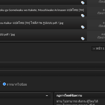
เปิดอ
ต
 Gusoku ga Gomeiwaku wo Kakete, Moushiwake Arimasen แปลไทย [TH]
เปิดอ่
ต
Sainou Kaika~ แปลไทย [TH] ไฟล์ภาพ.รูปแบบ pdf / jpg
เปิดอ
ตอ
บบ pdf / jpg
เปิดอ่
หน้า 1
.
จากมากไปน้อย
กฎการโพสต์ข้อความ
ท่าน
ไม่สามารถ
ตั้งกระทู้ใหม่ได้