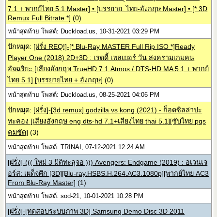
7.1 + พากย์ไทย 5.1 Master] • [บรรยาย: ไทย-อังกฤษ Master] • [* 3D
Remux Full Bitrate *]
(0)
หน้าสุดท้าย โพสต์: Duckload.us, 10-31-2021 03:29 PM
ปักหมุด:
[ฝรั่ง REQ!]-[* Blu-Ray MASTER Full Rip ISO *]Ready
Player One (2018) 2D+3D : เรดดี้ เพลเยอร์ วัน สงครามเกมคน
อัจฉริยะ [เสียงอังกฤษ TrueHD 7.1.Atmos / DTS-HD MA 5.1 + พากย์
ไทย 5.1] [บรรยายไทย + อังกฤษ]
(0)
หน้าสุดท้าย โพสต์: Duckload.us, 08-25-2021 04:06 PM
ปักหมุด:
[ฝรั่ง]-[3d remux] godzilla vs kong (2021) - ก็อดซิลล่าปะ
ทะคอง [เสียงอังกฤษ eng dts-hd 7.1+เสียงไทย thai 5.1][ซับไทย pgs
คมชัด]
(3)
หน้าสุดท้าย โพสต์: TRINAI, 07-12-2021 12:24 AM
[ฝรั่ง]-((( ใหม่ 3 มิติทะลุจอ ))) Avengers: Endgame (2019) : อเวนเจ
อร์ส: เผด็จศึก [3D][Blu-ray.HSBS.H.264.AC3.1080p][พากย์ไทย AC3
From Blu-Ray Master]
(1)
หน้าสุดท้าย โพสต์: sod-21, 10-01-2021 10:28 PM
[ฝรั่ง]-[ทดสอบระบบภาพ 3D] Samsung Demo Disc 3D 2011