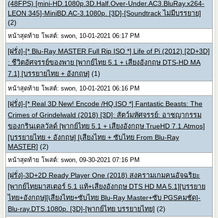
(48FPS) [mini-HD.1080p.3D.Half.Over-Under.AC3.BluRay.x264-
LEON 345]-MiniBD.AC-3.1080p. [3D]-[Soundtrack ไม่มีบรรยาย]
(2)
หน้าสุดท้าย โพสต์: swon, 10-01-2021 06:17 PM
[ฝรั่ง]-[* Blu-Ray MASTER Full Rip ISO *] Life of Pi (2012) [2D+3D]
: ชีวิตอัศจรรย์ของพาย [พากย์ไทย 5.1 + เสียงอังกฤษ DTS-HD MA
7.1] [บรรยายไทย + อังกฤษ]
(1)
หน้าสุดท้าย โพสต์: swon, 10-01-2021 06:16 PM
[ฝรั่ง]-[* Real 3D New! Encode /HQ.ISO *] Fantastic Beasts: The
Crimes of Grindelwald (2018) [3D]: สัตว์มหัศจรรย์: อาชญากรรม
ของกรินเดลวัลด์ [พากย์ไทย 5.1 + เสียงอังกฤษ TrueHD 7.1.Atmos]
[บรรยายไทย + อังกฤษ] [เสียงไทย + ซับไทย From Blu-Ray
MASTER]
(2)
หน้าสุดท้าย โพสต์: swon, 09-30-2021 07:16 PM
[ฝรั่ง]-3D+2D Ready Player One (2018) สงครามเกมคนอัจฉริยะ
[พากย์ไทยมาสเตอร์ 5.1 แท้+เสียงอังกฤษ DTS HD MA 5.1][บรรยาย
ไทย+อังกฤษ][เสียงไทย+ซับไทย Blu-Ray Master+ซับ PGSคมชัด]-
Blu-ray.DTS.1080p. [3D]-[พากย์ไทย บรรยายไทย]
(2)