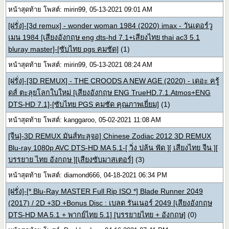
หน้าสุดท้าย โพสต์: mirin99, 05-13-2021 09:01 AM
[ฝรั่ง]-[3d remux] - wonder woman 1984 (2020) imax - วันเดอร์วู
เมน 1984 [เสียงอังกฤษ eng dts-hd 7.1+เสียงไทย thai ac3 5.1
bluray master]-[ซับไทย pgs คมชัด]
(1)
หน้าสุดท้าย โพสต์: mirin99, 05-13-2021 08:24 AM
[ฝรั่ง]-[3D REMUX] - THE CROODS A NEW AGE (2020) - เดอะ ครู้
ดส์ ตะลุยโลกใบใหม่ [เสียงอังกฤษ ENG TrueHD.7.1.Atmos+ENG
DTS-HD 7.1]-[ซับไทย PGS คมชัด คุณภาพเยี่ยม]
(1)
หน้าสุดท้าย โพสต์: kanggaroo, 05-02-2021 11:08 AM
[จีน]-3D REMUX มันส์ทะลุจอ] Chinese Zodiac 2012 3D REMUX
Blu-ray 1080p AVC DTS-HD MA 5.1-[ วิ่ง ปล้น ฟัด ][ เสียงไทย จีน ][
บรรยาย ไทย อังกฤษ ][เสียงซับมาสเตอร์]
(3)
หน้าสุดท้าย โพสต์: diamond666, 04-18-2021 06:34 PM
[ฝรั่ง]-[* Blu-Ray MASTER Full Rip ISO *] Blade Runner 2049
(2017) / 2D +3D +Bonus Disc : เบลด รันเนอร์ 2049 [เสียงอังกฤษ
DTS-HD MA 5.1 + พากย์ไทย 5.1] [บรรยายไทย + อังกฤษ]
(0)