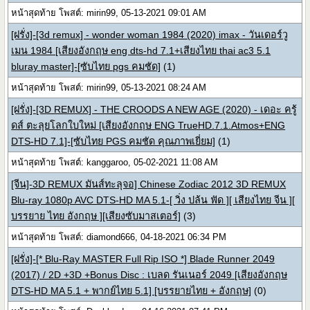
หน้าสุดท้าย โพสต์: mirin99, 05-13-2021 09:01 AM
[ฝรั่ง]-[3d remux] - wonder woman 1984 (2020) imax - วันเดอร์วู
เมน 1984 [เสียงอังกฤษ eng dts-hd 7.1+เสียงไทย thai ac3 5.1
bluray master]-[ซับไทย pgs คมชัด]
(1)
หน้าสุดท้าย โพสต์: mirin99, 05-13-2021 08:24 AM
[ฝรั่ง]-[3D REMUX] - THE CROODS A NEW AGE (2020) - เดอะ ครู้
ดส์ ตะลุยโลกใบใหม่ [เสียงอังกฤษ ENG TrueHD.7.1.Atmos+ENG
DTS-HD 7.1]-[ซับไทย PGS คมชัด คุณภาพเยี่ยม]
(1)
หน้าสุดท้าย โพสต์: kanggaroo, 05-02-2021 11:08 AM
[จีน]-3D REMUX มันส์ทะลุจอ] Chinese Zodiac 2012 3D REMUX
Blu-ray 1080p AVC DTS-HD MA 5.1-[ วิ่ง ปล้น ฟัด ][ เสียงไทย จีน ][
บรรยาย ไทย อังกฤษ ][เสียงซับมาสเตอร์]
(3)
หน้าสุดท้าย โพสต์: diamond666, 04-18-2021 06:34 PM
[ฝรั่ง]-[* Blu-Ray MASTER Full Rip ISO *] Blade Runner 2049
(2017) / 2D +3D +Bonus Disc : เบลด รันเนอร์ 2049 [เสียงอังกฤษ
DTS-HD MA 5.1 + พากย์ไทย 5.1] [บรรยายไทย + อังกฤษ]
(0)