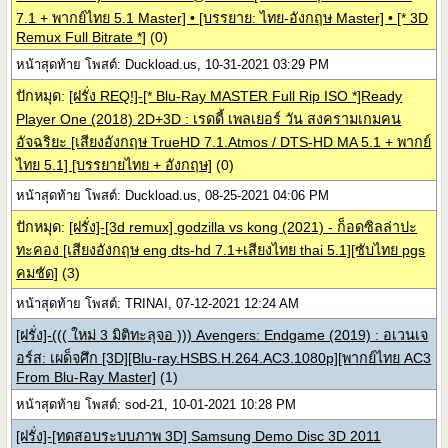
7.1 + พากย์ไทย 5.1 Master] • [บรรยาย: ไทย-อังกฤษ Master] • [* 3D
Remux Full Bitrate *]
(0)
หน้าสุดท้าย โพสต์: Duckload.us, 10-31-2021 03:29 PM
ปักหมุด:
[ฝรั่ง REQ!]-[* Blu-Ray MASTER Full Rip ISO *]Ready
Player One (2018) 2D+3D : เรดดี้ เพลเยอร์ วัน สงครามเกมคน
อัจฉริยะ [เสียงอังกฤษ TrueHD 7.1.Atmos / DTS-HD MA 5.1 + พากย์
ไทย 5.1] [บรรยายไทย + อังกฤษ]
(0)
หน้าสุดท้าย โพสต์: Duckload.us, 08-25-2021 04:06 PM
ปักหมุด:
[ฝรั่ง]-[3d remux] godzilla vs kong (2021) - ก็อดซิลล่าปะ
ทะคอง [เสียงอังกฤษ eng dts-hd 7.1+เสียงไทย thai 5.1][ซับไทย pgs
คมชัด]
(3)
หน้าสุดท้าย โพสต์: TRINAI, 07-12-2021 12:24 AM
[ฝรั่ง]-((( ใหม่ 3 มิติทะลุจอ ))) Avengers: Endgame (2019) : อเวนเจ
อร์ส: เผด็จศึก [3D][Blu-ray.HSBS.H.264.AC3.1080p][พากย์ไทย AC3
From Blu-Ray Master]
(1)
หน้าสุดท้าย โพสต์: sod-21, 10-01-2021 10:28 PM
[ฝรั่ง]-[ทดสอบระบบภาพ 3D] Samsung Demo Disc 3D 2011