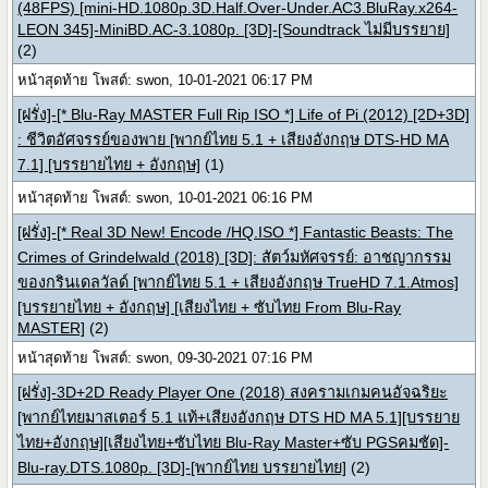
(48FPS) [mini-HD.1080p.3D.Half.Over-Under.AC3.BluRay.x264-
LEON 345]-MiniBD.AC-3.1080p. [3D]-[Soundtrack ไม่มีบรรยาย]
(2)
หน้าสุดท้าย โพสต์: swon, 10-01-2021 06:17 PM
[ฝรั่ง]-[* Blu-Ray MASTER Full Rip ISO *] Life of Pi (2012) [2D+3D]
: ชีวิตอัศจรรย์ของพาย [พากย์ไทย 5.1 + เสียงอังกฤษ DTS-HD MA
7.1] [บรรยายไทย + อังกฤษ]
(1)
หน้าสุดท้าย โพสต์: swon, 10-01-2021 06:16 PM
[ฝรั่ง]-[* Real 3D New! Encode /HQ.ISO *] Fantastic Beasts: The
Crimes of Grindelwald (2018) [3D]: สัตว์มหัศจรรย์: อาชญากรรม
ของกรินเดลวัลด์ [พากย์ไทย 5.1 + เสียงอังกฤษ TrueHD 7.1.Atmos]
[บรรยายไทย + อังกฤษ] [เสียงไทย + ซับไทย From Blu-Ray
MASTER]
(2)
หน้าสุดท้าย โพสต์: swon, 09-30-2021 07:16 PM
[ฝรั่ง]-3D+2D Ready Player One (2018) สงครามเกมคนอัจฉริยะ
[พากย์ไทยมาสเตอร์ 5.1 แท้+เสียงอังกฤษ DTS HD MA 5.1][บรรยาย
ไทย+อังกฤษ][เสียงไทย+ซับไทย Blu-Ray Master+ซับ PGSคมชัด]-
Blu-ray.DTS.1080p. [3D]-[พากย์ไทย บรรยายไทย]
(2)