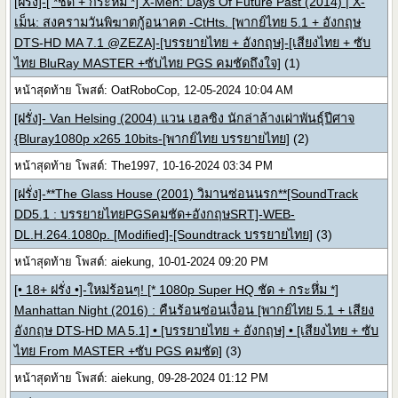
[ฝรั่ง]-[ *ชัด + กระหึ่ม *] X-Men: Days Of Future Past (2014) | X-
เม็น: สงครามวันพิฆาตกู้อนาคต -CtHts. [พากย์ไทย 5.1 + อังกฤษ
DTS-HD MA 7.1 @ZEZA]-[บรรยายไทย + อังกฤษ]-[เสียงไทย + ซับ
ไทย BluRay MASTER +ซับไทย PGS คมชัดถึงใจ]
(1)
หน้าสุดท้าย โพสต์: OatRoboCop, 12-05-2024 10:04 AM
[ฝรั่ง]- Van Helsing (2004) แวน เฮลซิง นักล่าล้างเผ่าพันธุ์ปีศาจ
{Bluray1080p x265 10bits-[พากย์ไทย บรรยายไทย]
(2)
หน้าสุดท้าย โพสต์: The1997, 10-16-2024 03:34 PM
[ฝรั่ง]-**The Glass House (2001) วิมานซ่อนนรก**[SoundTrack
DD5.1 : บรรยายไทยPGSคมชัด+อังกฤษSRT]-WEB-
DL.H.264.1080p. [Modified]-[Soundtrack บรรยายไทย]
(3)
หน้าสุดท้าย โพสต์: aiekung, 10-01-2024 09:20 PM
[• 18+ ฝรั่ง •]-ใหม่ร้อนๆ! [* 1080p Super HQ ชัด + กระหึ่ม *]
Manhattan Night (2016) : คืนร้อนซ่อนเงื่อน [พากย์ไทย 5.1 + เสียง
อังกฤษ DTS-HD MA 5.1] • [บรรยายไทย + อังกฤษ] • [เสียงไทย + ซับ
ไทย From MASTER +ซับ PGS คมชัด]
(3)
หน้าสุดท้าย โพสต์: aiekung, 09-28-2024 01:12 PM