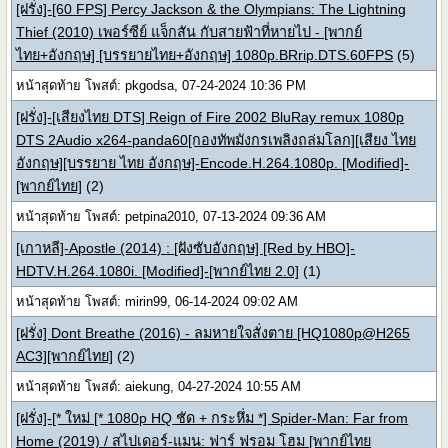
[ฝรั่ง]-[60 FPS] Percy Jackson & the Olympians: The Lightning
Thief (2010) เพอร์ซีย์ แจ็กสัน กับสายฟ้าที่หายไป - [พากย์
ไทย+อังกฤษ] [บรรยายไทย+อังกฤษ] 1080p.BRrip.DTS.60FPS
(5)
หน้าสุดท้าย โพสต์: pkgodsa, 07-24-2024 10:36 PM
[ฝรั่ง]-[เสียงไทย DTS] Reign of Fire 2002 BluRay remux 1080p
DTS 2Audio x264-panda60[กองทัพมังกรเพลิงถล่มโลก][เสียง ไทย
อังกฤษ][บรรยาย ไทย อังกฤษ]-Encode.H.264.1080p. [Modified]-
[พากย์ไทย]
(2)
หน้าสุดท้าย โพสต์: petpina2010, 07-13-2024 09:36 AM
[เกาหลี]-Apostle (2014) : [ฝังซับอังกฤษ] [Red by HBO]-
HDTV.H.264.1080i. [Modified]-[พากย์ไทย 2.0]
(1)
หน้าสุดท้าย โพสต์: mirin99, 06-14-2024 09:02 AM
[ฝรั่ง] Dont Breathe (2016) - ลมหายใจสั่งตาย [HQ1080p@H265
AC3][พากย์ไทย]
(2)
หน้าสุดท้าย โพสต์: aiekung, 04-27-2024 10:55 AM
[ฝรั่ง]-[* ใหม่ [* 1080p HQ ชัด + กระหึ่ม *] Spider-Man: Far from
Home (2019) / สไปเดอร์-แมน: ฟาร์ ฟรอม โฮม [พากย์ไทย