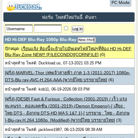
PC Mode
ฟอรั่ม
โพสต์ใหม่วันนี้
ค้นหา
HD Hi-DEF Blu-Ray 1080p Blu-Ray
New กระทู้
ปักหมุด:
เรียนแจ้ง ห้องนี้จะย้ายไปอัพเดทไฟล์ใหม่ๆที่ห้อง HD Hi-DEF
Blu-Ray Zone NEW!! [FILECONDO][CORNFILE]
(0)
หน้าสุดท้าย โพสต์: Duckload.us, 07-13-2021 03:25 PM
[ฝรั่ง]-MARVEL-Thor เทพเจ้าสายฟ้า ภาค 1-3 (2011-2017) 1080p-
DTS-Blu ray-AVC-H.264-AAA-[พากย์ไทย บรรยายไทย]
(6)
หน้าสุดท้าย โพสต์: kob11, 06-19-2026 08:03 PM
[ฝรั่ง]-[DESB] Fast & Furious : Collection (2001-2019) / เร็ว แรง
ทะลุนรก : คอลเลคชั่น (2001-2019)-(Demon Emperor)-[ เสียง :
ไทย DTS - อังกฤษ DTS-HD MA 5.1&7.1]-[ บรรยาย : ไทย - อังกฤษ
]-Blu-ray.H.264.1080p. [Modified]-[พากย์ไทย บรรยายไทย]
(3)
หน้าสุดท้าย โพสต์: jacklove1987, 06-13-2026 08:39 AM