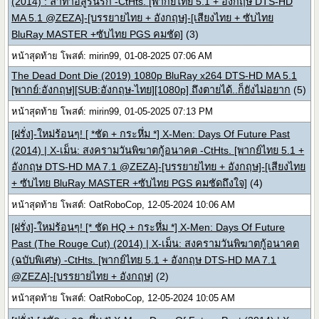
(2014) : ล่าท้าอสูรนรก -CtHts. [พากย์ไทย 5.1 + อังกฤษ DTS-HD
MA 5.1 @ZEZA]-[บรรยายไทย + อังกฤษ]-[เสียงไทย + ซับไทย
BluRay MASTER +ซับไทย PGS คมชัด]
(3)
หน้าสุดท้าย โพสต์: mirin99, 01-08-2025 07:06 AM
The Dead Dont Die (2019) 1080p BluRay x264 DTS-HD MA 5.1
[พากย์:อังกฤษ][SUB:อังกฤษ-ไทย][1080p] ถึงตายได้..ก็ยังไม่อยาก
(5)
หน้าสุดท้าย โพสต์: mirin99, 01-05-2025 07:13 PM
[ฝรั่ง]-ใหม่ร้อนๆ! [ *ชัด + กระหึ่ม *] X-Men: Days Of Future Past
(2014) | X-เม็น: สงครามวันพิฆาตกู้อนาคต -CtHts. [พากย์ไทย 5.1 +
อังกฤษ DTS-HD MA 7.1 @ZEZA]-[บรรยายไทย + อังกฤษ]-[เสียงไทย
+ ซับไทย BluRay MASTER +ซับไทย PGS คมชัดถึงใจ]
(4)
หน้าสุดท้าย โพสต์: OatRoboCop, 12-05-2024 10:06 AM
[ฝรั่ง]-ใหม่ร้อนๆ! [* ชัด HQ + กระหึ่ม *] X-Men: Days Of Future
Past (The Rouge Cut) (2014) | X-เม็น: สงครามวันพิฆาตกู้อนาคต
(ฉบับพิเศษ) -CtHts. [พากย์ไทย 5.1 + อังกฤษ DTS-HD MA 7.1
@ZEZA]-[บรรยายไทย + อังกฤษ]
(2)
หน้าสุดท้าย โพสต์: OatRoboCop, 12-05-2024 10:05 AM