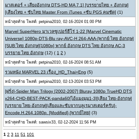
มาสเตอร์ + เสียงอังกฤษ DTS-HD MA 7.1] [บรรยายไทย + อังกฤษ]
[เสียงไทย + ซับไทย Master From iTunes +ซับ PGS คมชัด]
(1)
หน้าสุดท้าย โพสต์: petpina2010, 02-16-2024 01:00 PM
Marvel SuperHero มาเวลซูเปอร์ฮีโร่ 1-22 [Marvel Cinematic
Universe] 1080p-DTS-Blu ray-AVC-H 264-AAA-[พากย์:ไทย อังกฤษ]
[SUB:ไทย อังกฤษ][1080p] พากย์ อังกฤษ DTS ไทย อังกฤษ AC-3
บรรยาย ไทย อังกฤษ
(12)
(
1
2
)
หน้าสุดท้าย โพสต์: petpina2010, 02-16-2024 08:51 AM
รวมหนัง MARVEL 23 เรื่อง_HD_Thai+Eng
(5)
หน้าสุดท้าย โพสต์: petpina2010, 02-13-2024 03:53 PM
[ฝรั่ง]-Spider Man Trilogy [2002-2007] Bluray 1080p TrueHD DTS
x264-CHD-BEST-PACK-panda60[ไอ้แมงมุม1-3][เสียง ไทย-อังกฤษ]
[บรรยาย ไทย-อังกฤษ][เสียงและซับจากบลูเรมาสเตอร์ครับ]-
Encode.H.264.1080p. [Modified]-[พากย์ไทย]
(3)
หน้าสุดท้าย โพสต์: sawsix33, 02-12-2024 11:56 PM
1
2
3
11
51
101