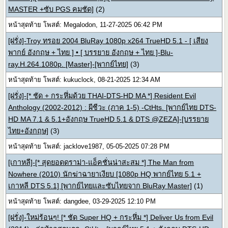
MASTER +ซับ PGS คมชัด]
(2)
หน้าสุดท้าย โพสต์: Megalodon, 11-27-2025 06:42 PM
[ฝรั่ง]-Troy ทรอย 2004 BluRay 1080p x264 TrueHD 5.1 - [ เสียง
พากย์ อังกฤษ + ไทย ] • [ บรรยาย อังกฤษ + ไทย ]-Blu-
ray.H.264.1080p. [Master]-[พากย์ไทย]
(3)
หน้าสุดท้าย โพสต์: kukuclock, 08-21-2025 12:34 AM
[ฝรั่ง]-[* ชัด + กระหึ่มด้วย THAI-DTS-HD MA *] Resident Evil
Anthology (2002-2012) : ผีชีวะ (ภาค 1-5) -CtHts. [พากย์ไทย DTS-
HD MA 7.1 & 5.1+อังกฤษ TrueHD 5.1 & DTS @ZEZA]-[บรรยาย
ไทย+อังกฤษ]
(3)
หน้าสุดท้าย โพสต์: jacklove1987, 05-05-2025 07:28 PM
[เกาหลี]-[* สุดยอดดราม่า-แอ็คชั่นน่าสะสม *] The Man from
Nowhere (2010) นักฆ่าฉายาเงียบ [1080p HQ พากย์ไทย 5.1 +
เกาหลี DTS 5.1] [พากย์ไทยและซับไทยจาก BluRay Master]
(1)
หน้าสุดท้าย โพสต์: dangdee, 03-29-2025 12:10 PM
[ฝรั่ง]-ใหม่ร้อนๆ! [* ชัด Super HQ + กระหึ่ม *] Deliver Us from Evil