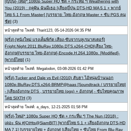
[ญี่ปุ่น]-ใหม่[* 1080p Super HQ ชัด + กระหึ่ม *] Weathering with
You (2019) : ฤดูฝัน ฉันมีเธอ [เสียงญี่ปุ่น DTS-HD MA 5.1 + พากย์
ไทย 5.1 From Master] [บรรยาย: ไทย-อังกฤษ Master + ซับ PGS คม
ชัด]
(3)
หน้าสุดท้าย โพสต์: Tharit123, 05-14-2026 04:35 PM
[ฝรั่ง]-[หนังใหม่ แรงเต็มพิกัด เสียง-ซับจากบลูเรมาสเตอร์]
Fright.Night.2011.BluRay.1080p.DTS.x264-CHD[เสียง ไทย-
อังกฤษ][บรรยาย ไทย-อังกฤษ]-Encode.H.264.1080p. [Modified]-
[พากย์ไทย]
(1)
หน้าสุดท้าย โพสต์: Megalodon, 03-08-2026 01:42 PM
[ฝรั่ง]-Tucker and Dale vs Evil (2010) สับฮา ไอ้หนุ่มบ้านนอก
1080p.BluRay.DTS.x264-BRMP@haas [Soundtrack / บรรยายไทย]
- [เสียงอังกฤษ DTS , บรรยายไทย (pgs) + อังกฤษ] - ซับไทยคุณภาพ
โดย SIXTH
(3)
หน้าสุดท้าย โพสต์: a_days, 12-21-2025 01:58 PM
[ฝรั่ง]-ใหม่[* 1080p Super HQ ชัด + กระหึ่ม *] The Nun (2018) :
เดอะ นัน #[CtHts@SiamBIT] [พากย์ไทย 5.1 + เสียงอังกฤษ DTS-HD
MA 7.1] [บรรยายไทย + อังกฤษ] [เสียงไทย + ซับไทย From Blu-Ray