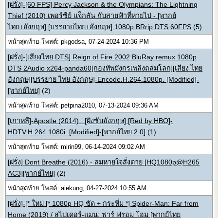
[ฝรั่ง]-[60 FPS] Percy Jackson & the Olympians: The Lightning
Thief (2010) เพอร์ซีย์ แจ็กสัน กับสายฟ้าที่หายไป - [พากย์
ไทย+อังกฤษ] [บรรยายไทย+อังกฤษ] 1080p.BRrip.DTS.60FPS
(5)
หน้าสุดท้าย โพสต์: pkgodsa, 07-24-2024 10:36 PM
[ฝรั่ง]-[เสียงไทย DTS] Reign of Fire 2002 BluRay remux 1080p
DTS 2Audio x264-panda60[กองทัพมังกรเพลิงถล่มโลก][เสียง ไทย
อังกฤษ][บรรยาย ไทย อังกฤษ]-Encode.H.264.1080p. [Modified]-
[พากย์ไทย]
(2)
หน้าสุดท้าย โพสต์: petpina2010, 07-13-2024 09:36 AM
[เกาหลี]-Apostle (2014) : [ฝังซับอังกฤษ] [Red by HBO]-
HDTV.H.264.1080i. [Modified]-[พากย์ไทย 2.0]
(1)
หน้าสุดท้าย โพสต์: mirin99, 06-14-2024 09:02 AM
[ฝรั่ง] Dont Breathe (2016) - ลมหายใจสั่งตาย [HQ1080p@H265
AC3][พากย์ไทย]
(2)
หน้าสุดท้าย โพสต์: aiekung, 04-27-2024 10:55 AM
[ฝรั่ง]-[* ใหม่ [* 1080p HQ ชัด + กระหึ่ม *] Spider-Man: Far from
Home (2019) / สไปเดอร์-แมน: ฟาร์ ฟรอม โฮม [พากย์ไทย