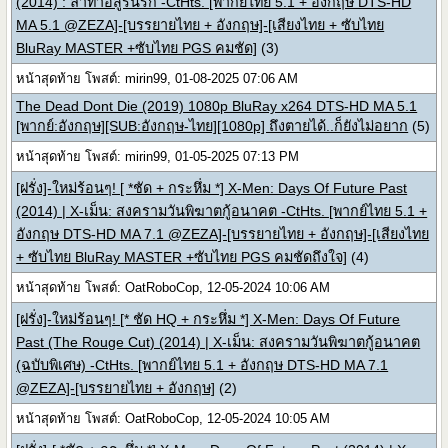
(2014) : ล่าท้าอสูรนรก -CtHts. [พากย์ไทย 5.1 + อังกฤษ DTS-HD
MA 5.1 @ZEZA]-[บรรยายไทย + อังกฤษ]-[เสียงไทย + ซับไทย
BluRay MASTER +ซับไทย PGS คมชัด]
(3)
หน้าสุดท้าย โพสต์: mirin99, 01-08-2025 07:06 AM
The Dead Dont Die (2019) 1080p BluRay x264 DTS-HD MA 5.1
[พากย์:อังกฤษ][SUB:อังกฤษ-ไทย][1080p] ถึงตายได้..ก็ยังไม่อยาก
(5)
หน้าสุดท้าย โพสต์: mirin99, 01-05-2025 07:13 PM
[ฝรั่ง]-ใหม่ร้อนๆ! [ *ชัด + กระหึ่ม *] X-Men: Days Of Future Past
(2014) | X-เม็น: สงครามวันพิฆาตกู้อนาคต -CtHts. [พากย์ไทย 5.1 +
อังกฤษ DTS-HD MA 7.1 @ZEZA]-[บรรยายไทย + อังกฤษ]-[เสียงไทย
+ ซับไทย BluRay MASTER +ซับไทย PGS คมชัดถึงใจ]
(4)
หน้าสุดท้าย โพสต์: OatRoboCop, 12-05-2024 10:06 AM
[ฝรั่ง]-ใหม่ร้อนๆ! [* ชัด HQ + กระหึ่ม *] X-Men: Days Of Future
Past (The Rouge Cut) (2014) | X-เม็น: สงครามวันพิฆาตกู้อนาคต
(ฉบับพิเศษ) -CtHts. [พากย์ไทย 5.1 + อังกฤษ DTS-HD MA 7.1
@ZEZA]-[บรรยายไทย + อังกฤษ]
(2)
หน้าสุดท้าย โพสต์: OatRoboCop, 12-05-2024 10:05 AM