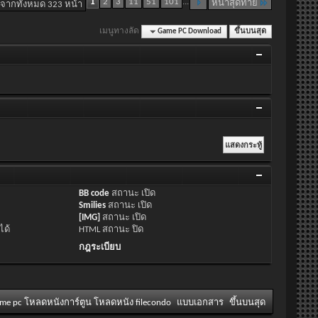
1
2
3
11
51
101
...
หน้าสุดท้าย
 จากทั้งหมด 323 หน้า
เมนูทางลัด
Game PC Download
ขึ้นบนสุด
BB code
สถานะ
เปิด
Smilies
สถานะ
เปิด
[IMG]
สถานะ
เปิด
ได้
HTML สถานะ
ปิด
กฎระเบียบ
ame pc โหลดหนังการ์ตูน โหลดหนัง filecondo
แบบเอกสาร
ขึ้นบนสุด