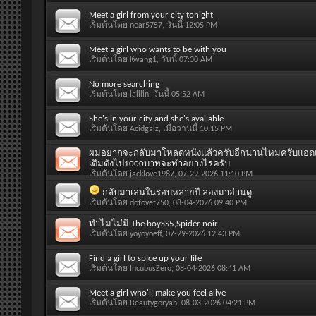
Meet a girl from your city tonight
เริ่มต้นโดย
near5757
, วันนี้ 12:05 PM
Meet a girl who wants to be with you
เริ่มต้นโดย
Kwang1
, วันนี้ 07:30 AM
No more searching
เริ่มต้นโดย
lalilin
, วันนี้ 05:52 AM
She's in your city and she's available
เริ่มต้นโดย
Acidgalz
, เมื่อวานนี้ 10:15 PM
ผมอยากจะกลับมาโหลดหนังแล้วครับอีกนานไหมครับแอดแอด
เติมตังไป1000บาทจะทำอย่างไรครับ
เริ่มต้นโดย
jacklove1987
, 07-29-2026 11:10 PM
กลับมาเล่นในรอบหลายปี ลองมาอ่านดู
เริ่มต้นโดย
dofovet750
, 08-04-2026 09:40 PM
ทำไมไม่มี The boySS5,Spider noir
เริ่มต้นโดย
yoyoyoeff
, 07-29-2026 12:43 PM
Find a girl to spice up your life
เริ่มต้นโดย
IncubusZero
, 08-04-2026 08:41 AM
Meet a girl who'll make you feel alive
เริ่มต้นโดย
Beautygoryah
, 08-03-2026 04:21 PM