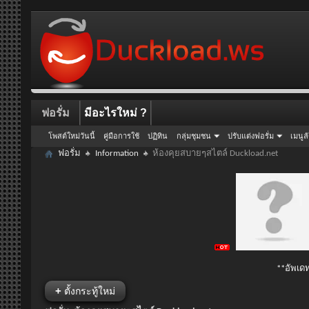
ฟอรั่ม
มีอะไรใหม่ ?
โพสต์ใหม่วันนี้
คู่มือการใช้
ปฏิทิน
กลุ่มชุมชน
ปรับแต่งฟอรั่ม
เมนูล
ฟอรั่ม
Information
ห้องคุยสบายๆสไตล์ Duckload.net
**อัพเดท
+
ตั้งกระทู้ใหม่