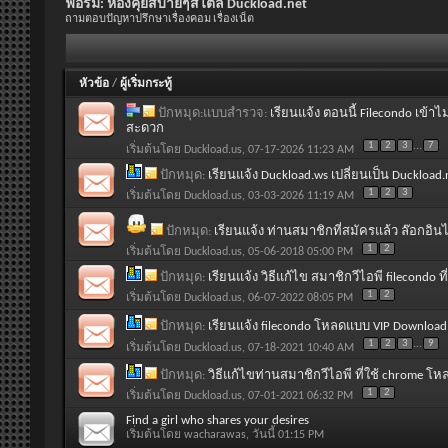
ฟอรั่ม:
ห้องคุยสบายๆสไตล์ Duckload.net
ถามตอบปัญหาปรึกษาเรื่องคอม เรื่องเน็ต
หัวข้อ
/
ผู้เริ่มกระทู้
ปักหมุด:แบบสำรวจ:
เรียนแจ้ง ตอนนี้ Filecondo เข้าไ
สะดวก
1
2
3
...
7
เริ่มต้นโดย
Duckload.us
, 07-17-2026 11:23 AM
ปักหมุด:
เรียนแจ้ง Duckload.ws เปลี่ยนเป็น Duckload.
1
2
3
เริ่มต้นโดย
Duckload.us
, 03-03-2026 11:19 AM
ปักหมุด:
เรียนแจ้ง ท่านสมาชิกที่สมัครแล้ว ล๊อกอินไ
1
2
เริ่มต้นโดย
Duckload.us
, 05-06-2018 05:00 PM
ปักหมุด:
เรียนแจ้ง วิธีแก้ไข สมาชิกวีไอพี filecondo ท
1
2
เริ่มต้นโดย
Duckload.us
, 06-07-2022 08:05 PM
ปักหมุด:
เรียนแจ้ง filecondo โหลดแบบ VIP Download
1
2
3
...
9
เริ่มต้นโดย
Duckload.us
, 07-18-2021 10:40 AM
ปักหมุด:
วิธีแก้ไขท่านสมาชิกวีไอพี ที่ใช้ chrome โห
1
2
เริ่มต้นโดย
Duckload.us
, 07-01-2021 06:32 PM
Find a girl who shares your desires
เริ่มต้นโดย
wacharawas
, วันนี้ 01:15 PM