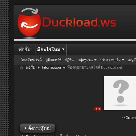
ฟอรั่ม
มีอะไรใหม่ ?
โพสต์ใหม่วันนี้
คู่มือการใช้
ปฏิทิน
กลุ่มชุมชน
ปรับแต่งฟอรั่ม
เมนูล
ฟอรั่ม
Information
ห้องคุยสบายๆสไตล์ Duckload.net
**อัพเดท
+
ตั้งกระทู้ใหม่