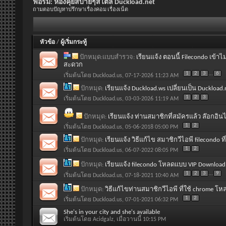
ฟอรั่ม:
ห้องคุยสบายๆสไตล์ Duckload.net
ถามตอบปัญหาปรึกษาเรื่องคอม เรื่องเน็ต
หัวข้อ
/
ผู้เริ่มกระทู้
ปักหมุด:แบบสำรวจ:
เรียนแจ้ง ตอนนี้ Filecondo เข้าไ
สะดวก
1
2
3
...
6
เริ่มต้นโดย
Duckload.us
, 07-17-2026 11:23 AM
ปักหมุด:
เรียนแจ้ง Duckload.ws เปลี่ยนเป็น Duckload.
1
2
3
เริ่มต้นโดย
Duckload.us
, 03-03-2026 11:19 AM
ปักหมุด:
เรียนแจ้ง ท่านสมาชิกที่สมัครแล้ว ล๊อกอินไ
1
2
เริ่มต้นโดย
Duckload.us
, 05-06-2018 05:00 PM
ปักหมุด:
เรียนแจ้ง วิธีแก้ไข สมาชิกวีไอพี filecondo ท
1
2
เริ่มต้นโดย
Duckload.us
, 06-07-2022 08:05 PM
ปักหมุด:
เรียนแจ้ง filecondo โหลดแบบ VIP Download
1
2
3
...
9
เริ่มต้นโดย
Duckload.us
, 07-18-2021 10:40 AM
ปักหมุด:
วิธีแก้ไขท่านสมาชิกวีไอพี ที่ใช้ chrome โห
1
2
เริ่มต้นโดย
Duckload.us
, 07-01-2021 06:32 PM
She's in your city and she's available
เริ่มต้นโดย
Acidgalz
, เมื่อวานนี้ 10:15 PM