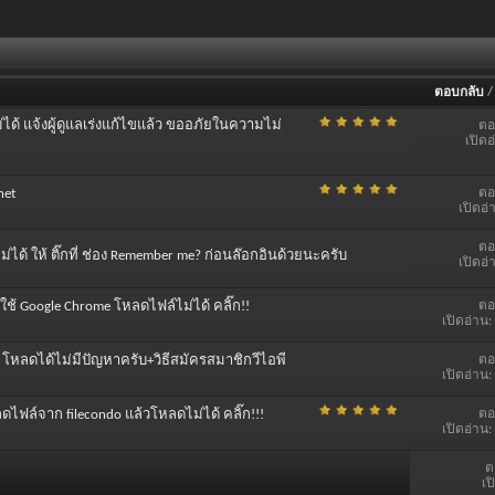
ตอบกลับ
ม่ได้ แจ้งผู้ดูแลเร่งแก้ไขแล้ว ขออภัยในความไม่
ตอ
เปิดอ
ตอ
net
เปิดอ่
ตอ
ม่ได้ ให้ ติ๊กที่ ช่อง Remember me? ก่อนล๊อกอินด้วยนะครับ
เปิดอ่
ตอ
ี่ใช้ Google Chrome โหลดไฟล์ไม่ได้ คลิ๊ก!!
เปิดอ่าน:
ตอ
 โหลดได้ไม่มีปัญหาครับ+วิธีสมัครสมาชิกวีไอพี
เปิดอ่าน:
ตอ
ลดไฟล์จาก filecondo แล้วโหลดไม่ได้ คลิ๊ก!!!
เปิดอ่าน:
ต
เป