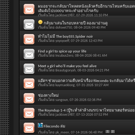
ผมอยากจะกลับมาโหลดหนังแล้วครับอีกนานไหมครับแอดแอด
เติมตังไป1000บาทจะทำอย่างไรครับ
เริ่มต้นโดย
jacklove1987
, 07-29-2026 11:10 PM
กลับมาเล่นในรอบหลายปี ลองมาอ่านดู
เริ่มต้นโดย
dofovet750
, 08-04-2026 09:40 PM
ทำไมไม่มี The boySS5,Spider noir
เริ่มต้นโดย
yoyoyoeff
, 07-29-2026 12:43 PM
Find a girl to spice up your life
เริ่มต้นโดย
IncubusZero
, 08-04-2026 08:41 AM
Meet a girl who'll make you feel alive
เริ่มต้นโดย
Beautygoryah
, 08-03-2026 04:21 PM
แอ๊ดฯ ช่วยบอกความคืบหน้าเรื่อง filecondo จะกลับมาได้หร
เริ่มต้นโดย
kaymaeklong
, 07-31-2026 10:27 AM
ช่องทางใหม่
เริ่มต้นโดย
sangoun
, 07-26-2026 02:36 PM
The Roundup 1-4 (บู๊ระห่ำล่าล้างนรก) พาไทยมาเตอร์หน่อ
เริ่มต้นโดย
jacklove1987
, 07-13-2026 07:52 PM
Filecondo ล่ม
1
2
เริ่มต้นโดย
pk_meen
, 07-14-2026 06:48 PM