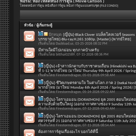
ฟอรั่ม:
ห้องโหลดหนัง การ์ตูน ( Movie Cartoon )
โหลดหนังการ์ตูน หนังสือการ์ตูน หนังการ์ตูนแบบครบชุด [FILE CONDO]
หัวข้อ
/
ผู้เริ่มกระทู้
ปักหมุด:
[ญี่ปุ่น]-Black Clover แบล็คโคลเวอร์ Seasons
บรรยายไทย]-Blu-ray.H.265.1080p. [Master]-[พากย์ไทย]
เริ่มต้นโดย
Duckload.us
, 03-25-2026 08:32 PM
มีท่านใดมีโปเกม่อน ทุกภาคบ้างครับ
เริ่มต้นโดย
bitthai02589
, 07-15-2026 08:36 PM
[ญี่ปุ่น]-เจ้าสาวนักดาบกับราชาคนเถื่อน (Himekishi wa B
ที่ 1-12 พากย์ไทย (มาใหม่ Thursday 9th April 2026 / Spring
เริ่มต้นโดย
Firestormdragon
, 05-01-2026 09:58 AM
[ญี่ปุ่น]-ชีวิตเกษตรตามใจ ในต่างโลก ภาค 2 (Isekai Nonbi
พากย์ไทย (มาใหม่ Monday 6th April 2026 / Spring 2026) [
เริ่มต้นโดย
Firestormdragon
, 05-24-2026 09:22 AM
[ญี่ปุ่น]-โดราเอมอน (DORAEMON) ยุค 2005 ตอนใหม่ตอน
ความลับด้วยปืนใหญ่ (ออกอากาศทางช่อง 9 Sunday 12th July
เริ่มต้นโดย
Firestormdragon
, 07-12-2026 09:43 AM
[ญี่ปุ่น]-โดราเอมอน (DORAEMON) ยุค 2005 ตอนใหม่ตอน
ศตวรรษที่ 21 (ออกอากาศทางช่อง 9 Saturday 11th July 2026
เริ่มต้นโดย
Firestormdragon
, 07-11-2026 08:54 AM
ต้องการการ์ตูนเรื่องอะไร บอกได้ที่นี้