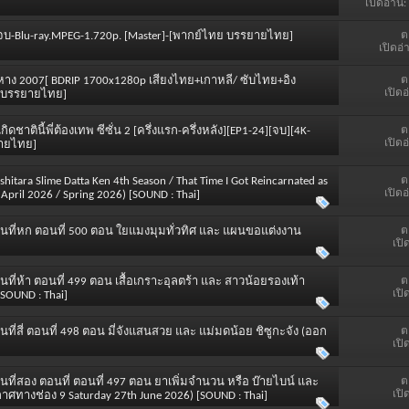
เปิดอ่าน:
ต
้นจนจบ-Blu-ray.MPEG-1.720p. [Master]-[พากย์ไทย บรรยายไทย]
เปิดอ่
ต
ก 5 หาง 2007[ BDRIP 1700x1280p เสียงไทย+เกาหลี/ ซับไทย+อิง
เปิดอ
ทย บรรยายไทย]
ต
u เกิดชาตินี้พี่ต้องเทพ ซีซั่น 2 [ครึ่งแรก-ครึ่งหลัง][EP1-24][จบ][4K-
เปิดอ
ยายไทย]
ต
 shitara Slime Datta Ken 4th Season / That Time I Got Reincarnated as
เปิดอ
April 2026 / Spring 2026) [SOUND : Thai]
ต
นที่หก ตอนที่ 500 ตอน ใยแมงมุมทั่วทิศ และ แผนขอแต่งงาน
เปิ
]
ต
ี่ห้า ตอนที่ 499 ตอน เสื้อเกราะอุลตร้า และ สาวน้อยรองเท้า
เปิ
SOUND : Thai]
ต
ี่สี่ ตอนที่ 498 ตอน มี่จังแสนสวย และ แม่มดน้อย ชิซูกะจัง (ออก
เปิ
ต
ที่สอง ตอนที่ ตอนที่ 497 ตอน ยาเพิ่มจำนวน หรือ บ๊ายไบน์ และ
เปิ
าศทางช่อง 9 Saturday 27th June 2026) [SOUND : Thai]