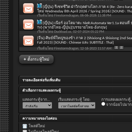
[ญี่ปุ่น]-รีเซทชีวิต ฝ่าวิกฤตต่างโลก ภาค 4 (Re : Zero ka
ใหม่ Wednesday 8th April 2026 / Spring 2026) [SOUND : Tha
เริ่มต้นโดย
Firestormdragon
, 06-06-2026 11:38 PM
[ญี่ปุ่น]-เนียร์ ออโตมาตะ NieR:Automata Ver1.1a ตอนท
TV]-[พากย์ไทย-ญี่ปุ่น][บรรยายไทย-อังกฤษ]
เริ่มต้นโดย
Duckload.us
, 02-07-2024 05:22 PM
[จีน]-ศิษย์พี่ใหญ่ของข้า ภาค 2 (Shixiong A Shixiong 2nd S
Fall 2023) [SOUND : Chinese และ SUBTITLE : Thai]
1
2
เริ่มต้นโดย
Firestormdragon
, 12-16-2023 11:57 AM
+
ตั้งกระทู้ใหม่
รายละเอียดฟอรั่มเพิ่มเติม
ตัวเลือกการแสดงผลกระทู้
แสดงกระทู้จาก...
เริ่มแสดงกระทู้ โดย:
การแสดงผลกระทู้..
จากน้อยไปมาก
ความหมายของไอค่อน
โพสต์ใหม่