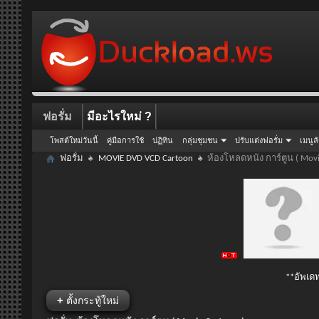
ฟอรั่ม
มีอะไรใหม่ ?
โพสต์ใหม่วันนี้
คู่มือการใช้
ปฏิทิน
กลุ่มชุมชน
ปรับแต่งฟอรั่ม
เมนูล
ฟอรั่ม
MOVIE DVD VCD Cartoon
ห้องโหลดหนัง การ์ตูน ( Movi
**อัพเดท
+
ตั้งกระทู้ใหม่