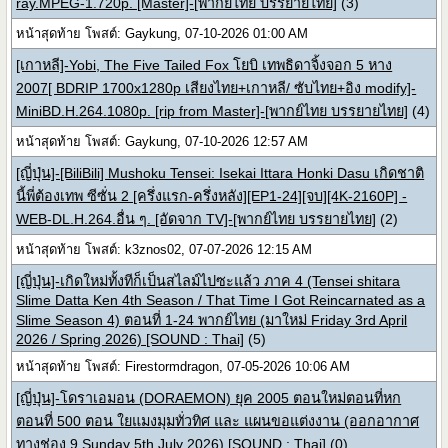
ray.MPEG-1.720p. [Master]-[พากย์ไทย บรรยายไทย]
(3)
หน้าสุดท้าย โพสต์: Gaykung, 07-10-2026 01:00 AM
[เกาหลี]-Yobi, The Five Tailed Fox โยบิ เทพธิดาจิ้งจอก 5 หาง
2007[ BDRIP 1700x1280p เสียงไทย+เกาหลี/ ซับไทย+อิง modify]-
MiniBD.H.264.1080p. [rip from Master]-[พากย์ไทย บรรยายไทย]
(4)
หน้าสุดท้าย โพสต์: Gaykung, 07-10-2026 12:57 AM
[ญี่ปุ่น]-[BiliBili] Mushoku Tensei: Isekai Ittara Honki Dasu เกิดชาติ
นี้พี่ต้องเทพ ซีซั่น 2 [ครึ่งแรก-ครึ่งหลัง][EP1-24][จบ][4K-2160P] -
WEB-DL.H.264.อื่น ๆ. [อัดจาก TV]-[พากย์ไทย บรรยายไทย]
(2)
หน้าสุดท้าย โพสต์: k3znos02, 07-07-2026 12:15 AM
[ญี่ปุ่น]-เกิดใหม่ทั้งทีก็เป็นสไลม์ไปซะแล้ว ภาค 4 (Tensei shitara
Slime Datta Ken 4th Season / That Time I Got Reincarnated as a
Slime Season 4) ตอนที่ 1-24 พากย์ไทย (มาใหม่ Friday 3rd April
2026 / Spring 2026) [SOUND : Thai]
(5)
หน้าสุดท้าย โพสต์: Firestormdragon, 07-05-2026 10:06 AM
[ญี่ปุ่น]-โดราเอมอน (DORAEMON) ยุค 2005 ตอนใหม่ตอนที่หก
ตอนที่ 500 ตอน ใยแมงมุมทั่วทิศ และ แผนขอแต่งงาน (ออกอากาศ
ทางช่อง 9 Sunday 5th July 2026) [SOUND : Thai]
(0)