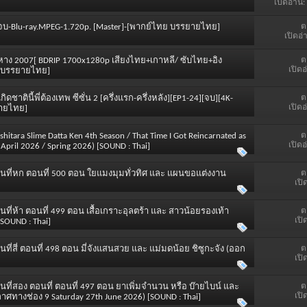
เปิดอ่าน:
ต
้นจนจบ-Blu-ray.MPEG-1.720p. [Master]-[พากย์ไทย บรรยายไทย]
เปิดอ่
ต
ก 5 หาง 2007[ BDRIP 1700x1280p เสียงไทย+เกาหลี/ ซับไทย+อิง
เปิดอ
ทย บรรยายไทย]
ต
u เกิดชาตินี้พี่ต้องเทพ ซีซั่น 2 [ครึ่งแรก-ครึ่งหลัง][EP1-24][จบ][4K-
เปิดอ
ยายไทย]
ต
 shitara Slime Datta Ken 4th Season / That Time I Got Reincarnated as
เปิดอ
April 2026 / Spring 2026) [SOUND : Thai]
ต
นที่หก ตอนที่ 500 ตอน ใยแมงมุมทั่วทิศ และ แผนขอแต่งงาน
เปิ
]
ต
ี่ห้า ตอนที่ 499 ตอน เสื้อเกราะอุลตร้า และ สาวน้อยรองเท้า
เปิ
SOUND : Thai]
ต
ี่สี่ ตอนที่ 498 ตอน มี่จังแสนสวย และ แม่มดน้อย ชิซูกะจัง (ออก
เปิ
ต
ที่สอง ตอนที่ ตอนที่ 497 ตอน ยาเพิ่มจำนวน หรือ บ๊ายไบน์ และ
เปิ
าศทางช่อง 9 Saturday 27th June 2026) [SOUND : Thai]