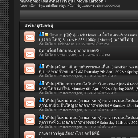
ฟอรั่ม:
ห้องโหลดหนัง การ์ตูน ( Movie Cartoon )
โหลดหนังการ์ตูน หนังสือการ์ตูน หนังการ์ตูนแบบครบชุด [FILE CONDO]
หัวข้อ
/
ผู้เริ่มกระทู้
ปักหมุด:
[ญี่ปุ่น]-Black Clover แบล็คโคลเวอร์ Seasons
บรรยายไทย]-Blu-ray.H.265.1080p. [Master]-[พากย์ไทย]
เริ่มต้นโดย
Duckload.us
, 03-25-2026 08:32 PM
มีท่านใดมีโปเกม่อน ทุกภาคบ้างครับ
เริ่มต้นโดย
bitthai02589
, 07-15-2026 08:36 PM
[ญี่ปุ่น]-เจ้าสาวนักดาบกับราชาคนเถื่อน (Himekishi wa B
ที่ 1-12 พากย์ไทย (มาใหม่ Thursday 9th April 2026 / Spring
เริ่มต้นโดย
Firestormdragon
, 05-01-2026 09:58 AM
[ญี่ปุ่น]-ชีวิตเกษตรตามใจ ในต่างโลก ภาค 2 (Isekai Nonbi
พากย์ไทย (มาใหม่ Monday 6th April 2026 / Spring 2026) [
เริ่มต้นโดย
Firestormdragon
, 05-24-2026 09:22 AM
[ญี่ปุ่น]-โดราเอมอน (DORAEMON) ยุค 2005 ตอนใหม่ตอน
ความลับด้วยปืนใหญ่ (ออกอากาศทางช่อง 9 Sunday 12th July
เริ่มต้นโดย
Firestormdragon
, 07-12-2026 09:43 AM
[ญี่ปุ่น]-โดราเอมอน (DORAEMON) ยุค 2005 ตอนใหม่ตอน
ศตวรรษที่ 21 (ออกอากาศทางช่อง 9 Saturday 11th July 2026
เริ่มต้นโดย
Firestormdragon
, 07-11-2026 08:54 AM
ต้องการการ์ตูนเรื่องอะไร บอกได้ที่นี้