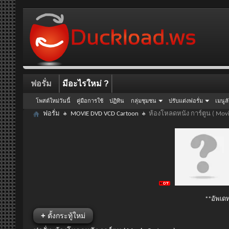
ฟอรั่ม
มีอะไรใหม่ ?
โพสต์ใหม่วันนี้
คู่มือการใช้
ปฏิทิน
กลุ่มชุมชน
ปรับแต่งฟอรั่ม
เมนูล
ฟอรั่ม
MOVIE DVD VCD Cartoon
ห้องโหลดหนัง การ์ตูน ( Movi
**อัพเดท
+
ตั้งกระทู้ใหม่