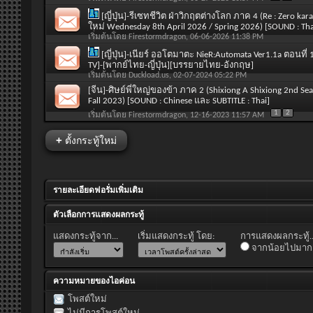
[ญี่ปุ่น]-รีเซทชีวิต ฝ่าวิกฤตต่างโลก ภาค 4 (Re : Zero ka
ใหม่ Wednesday 8th April 2026 / Spring 2026) [SOUND : Tha
เริ่มต้นโดย
Firestormdragon
, 06-06-2026 11:38 PM
[ญี่ปุ่น]-เนียร์ ออโตมาตะ NieR:Automata Ver1.1a ตอนท
TV]-[พากย์ไทย-ญี่ปุ่น][บรรยายไทย-อังกฤษ]
เริ่มต้นโดย
Duckload.us
, 02-07-2024 05:22 PM
[จีน]-ศิษย์พี่ใหญ่ของข้า ภาค 2 (Shixiong A Shixiong 2nd S
Fall 2023) [SOUND : Chinese และ SUBTITLE : Thai]
1
2
เริ่มต้นโดย
Firestormdragon
, 12-16-2023 11:57 AM
+
ตั้งกระทู้ใหม่
รายละเอียดฟอรั่มเพิ่มเติม
ตัวเลือกการแสดงผลกระทู้
แสดงกระทู้จาก...
เริ่มแสดงกระทู้ โดย:
การแสดงผลกระทู้..
จากน้อยไปมาก
ความหมายของไอค่อน
โพสต์ใหม่