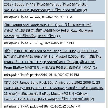
2012) [1080p] [พากย์:ไทย/อังกฤษ][Sub:ไทย/อังกฤษ]-Blu-
ray.H.264.1080p. [Modified]-[พากย์ไทย บรรยายไทย]
(2)
หน้าสุดท้าย โพสต์: mirin99, 01-28-2022 03:13 PM
[จีน]- Young and Dangerous 1-6 l กู๋ หว่า ไจ๋ 1-6 [มหากาพย์
ภาพยนตร์แอ๊คชั่น มันส์สนั่นจอ!!][MKV FullBitRate Rip From
Master][พากย์ไทย/จีน][บรรยายไทย]
(1)
หน้าสุดท้าย โพสต์: virusring, 01-28-2022 01:37 PM
[ฝรั่ง]-[Mini-HD]-The Lord of the Rings 1-3 Trilogy (2001-2003)
อภินิหารแหวนครองพิภพ ภาค 1-3 [Master] [1080p HQ.] [เสียงไทย
มาสเตอร์ 5.1 + ENG DTS] [บรรยายไทย + อังกฤษ] [เสียง + ซับ
From BluRay MASTER : + ซับไทย PGS คมชัดถึงใจ][.MKV]
(1)
หน้าสุดท้าย โพสต์: petpina2010, 01-16-2022 07:19 PM
[ฝรั่ง]-007 James Bond Pack 50th Anniversary 1962-2008 (1-23
Part) BluRay 1080p DTS Th5.1-vdoboy [* เจมส์ บอนด์ คอลเลคชั่น
23 ภาค*][* เสียงและซับ BluRay Master+PGS *] =CtHts=-
Encode.H.264.1080p. [Modified]-[พากย์ไทย บรรยายไทย]
(2)
หน้าสุดท้าย โพสต์: jacklove1987, 01-16-2022 03:57 PM