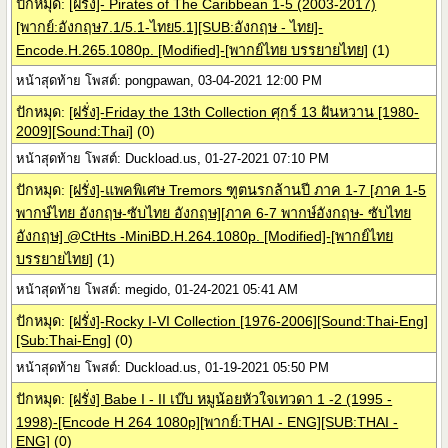
ปักหมุด:
[ฝรั่ง]- Pirates of The Caribbean 1-5 (2003-2017)
[พากย์:อังกฤษ7.1/5.1-ไทย5.1][SUB:อังกฤษ - ไทย]-
Encode.H.265.1080p. [Modified]-[พากย์ไทย บรรยายไทย]
(1)
หน้าสุดท้าย โพสต์: pongpawan, 03-04-2021 12:00 PM
ปักหมุด:
[ฝรั่ง]-Friday the 13th Collection ศุกร์ 13 ฝันหวาน [1980-
2009][Sound:Thai]
(0)
หน้าสุดท้าย โพสต์: Duckload.us, 01-27-2021 07:10 PM
ปักหมุด:
[ฝรั่ง]-แพคพิเศษ Tremors ฑูตนรกล้านปี ภาค 1-7 [ภาค 1-5
พากษ์ไทย อังกฤษ-ซับไทย อังกฤษ][ภาค 6-7 พากษ์อังกฤษ- ซับไทย
อังกฤษ] @CtHts -MiniBD.H.264.1080p. [Modified]-[พากย์ไทย
บรรยายไทย]
(1)
หน้าสุดท้าย โพสต์: megido, 01-24-2021 05:41 AM
ปักหมุด:
[ฝรั่ง]-Rocky I-VI Collection [1976-2006][Sound:Thai-Eng]
[Sub:Thai-Eng]
(0)
หน้าสุดท้าย โพสต์: Duckload.us, 01-19-2021 05:50 PM
ปักหมุด:
[ฝรั่ง] Babe I - II เบ๊บ หมูน้อยหัวใจเทวดา 1 -2 (1995 -
1998)-[Encode H 264 1080p][พากย์:THAI - ENG][SUB:THAI -
ENG]
(0)