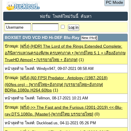
PC Mode
ฟอรั่ม
โพสต์ใหม่วันนี้
ค้นหา
BOXSET DVD VCD HD Hi-DEF Blu-Ray
New กระทู้
ปักหมุด:
[ฝรั่ง]-[HDR] The Lord of the Rings Extended Complete:
อภินิหารแหวนครองพิภพ ครบทุกภาค • [พากย์ไทย 5.1 + เสียงอังกฤษ
TrueHD Atmos] • [บรรยายไทย + อังกฤษ]
(1)
หน้าสุดท้าย โพสต์: Windyx947, 09-07-2021 08:58 AM
ปักหมุด:
[ฝรั่ง]-[60 FPS] Predator : Antology (1987-2018)
(60fps.org) - [พากย์ไทย+อังกฤษ] [บรรยายไทย+อังกฤษ]
BDRip.1080p.H264.60fps
(1)
หน้าสุดท้าย โพสต์: Tellmon, 08-17-2021 10:21 AM
ปักหมุด:
[ฝรั่ง]->> The Fast and the Furious (2001-2019) <<-Blu-
ray.DTS.1080p. [Master]-[พากย์ไทย บรรยายไทย]
(0)
หน้าสุดท้าย โพสต์: Duckload.us, 04-11-2021 05:26 PM