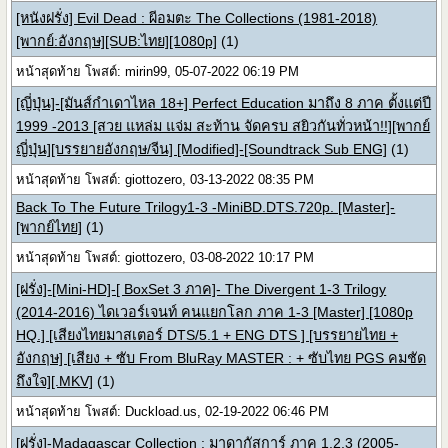
[หนังฝรั่ง] Evil Dead : ผีอมตะ The Collections (1981-2018)
[พากย์:อังกฤษ][SUB:ไทย][1080p]
(1)
หน้าสุดท้าย โพสต์: mirin99, 05-07-2022 06:19 PM
[ญี่ปุ่น]-[มันส์กำเดาไหล 18+] Perfect Education มาถึง 8 ภาค ตั้งแต่ปี
1999 -2013 [สวย แหล่ม แจ่ม สะท้าน จัดครบ สยิวกันทั่วหน้า!!][พากย์
ญี่ปุ่น][บรรยายอังกฤษ/จีน] [Modified]-[Soundtrack Sub ENG]
(1)
หน้าสุดท้าย โพสต์: giottozero, 03-13-2022 08:35 PM
Back To The Future Trilogy1-3 -MiniBD.DTS.720p. [Master]-
[พากย์ไทย]
(1)
หน้าสุดท้าย โพสต์: giottozero, 03-08-2022 10:17 PM
[ฝรั่ง]-[Mini-HD]-[ BoxSet 3 ภาค]- The Divergent 1-3 Trilogy
(2014-2016) ไดเวอร์เจนท์ คนแยกโลก ภาค 1-3 [Master] [1080p
HQ.] [เสียงไทยมาสเตอร์ DTS/5.1 + ENG DTS ] [บรรยายไทย +
อังกฤษ] [เสียง + ซับ From BluRay MASTER : + ซับไทย PGS คมชัด
ถึงใจ][.MKV]
(1)
หน้าสุดท้าย โพสต์: Duckload.us, 02-19-2022 06:46 PM
[ฝรั่ง]-Madagascar Collection : มาดากัสการ์ ภาค 1,2,3 (2005-