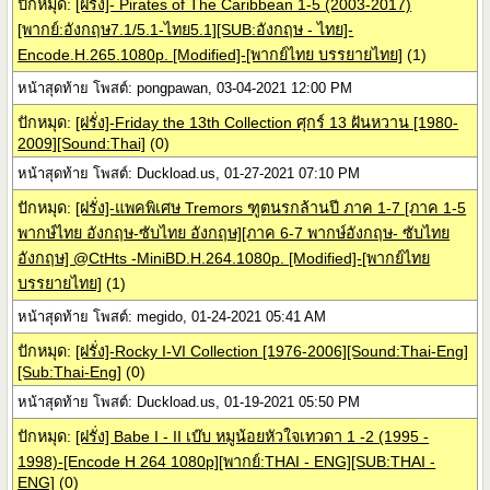
ปักหมุด:
[ฝรั่ง]- Pirates of The Caribbean 1-5 (2003-2017)
[พากย์:อังกฤษ7.1/5.1-ไทย5.1][SUB:อังกฤษ - ไทย]-
Encode.H.265.1080p. [Modified]-[พากย์ไทย บรรยายไทย]
(1)
หน้าสุดท้าย โพสต์: pongpawan, 03-04-2021 12:00 PM
ปักหมุด:
[ฝรั่ง]-Friday the 13th Collection ศุกร์ 13 ฝันหวาน [1980-
2009][Sound:Thai]
(0)
หน้าสุดท้าย โพสต์: Duckload.us, 01-27-2021 07:10 PM
ปักหมุด:
[ฝรั่ง]-แพคพิเศษ Tremors ฑูตนรกล้านปี ภาค 1-7 [ภาค 1-5
พากษ์ไทย อังกฤษ-ซับไทย อังกฤษ][ภาค 6-7 พากษ์อังกฤษ- ซับไทย
อังกฤษ] @CtHts -MiniBD.H.264.1080p. [Modified]-[พากย์ไทย
บรรยายไทย]
(1)
หน้าสุดท้าย โพสต์: megido, 01-24-2021 05:41 AM
ปักหมุด:
[ฝรั่ง]-Rocky I-VI Collection [1976-2006][Sound:Thai-Eng]
[Sub:Thai-Eng]
(0)
หน้าสุดท้าย โพสต์: Duckload.us, 01-19-2021 05:50 PM
ปักหมุด:
[ฝรั่ง] Babe I - II เบ๊บ หมูน้อยหัวใจเทวดา 1 -2 (1995 -
1998)-[Encode H 264 1080p][พากย์:THAI - ENG][SUB:THAI -
ENG]
(0)