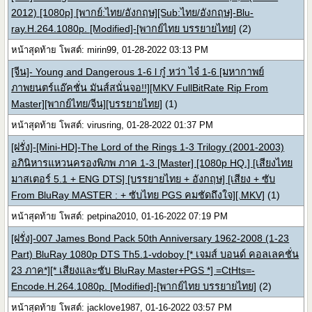
2012) [1080p] [พากย์:ไทย/อังกฤษ][Sub:ไทย/อังกฤษ]-Blu-
ray.H.264.1080p. [Modified]-[พากย์ไทย บรรยายไทย]
(2)
หน้าสุดท้าย โพสต์: mirin99, 01-28-2022 03:13 PM
[จีน]- Young and Dangerous 1-6 l กู๋ หว่า ไจ๋ 1-6 [มหากาพย์
ภาพยนตร์แอ๊คชั่น มันส์สนั่นจอ!!][MKV FullBitRate Rip From
Master][พากย์ไทย/จีน][บรรยายไทย]
(1)
หน้าสุดท้าย โพสต์: virusring, 01-28-2022 01:37 PM
[ฝรั่ง]-[Mini-HD]-The Lord of the Rings 1-3 Trilogy (2001-2003)
อภินิหารแหวนครองพิภพ ภาค 1-3 [Master] [1080p HQ.] [เสียงไทย
มาสเตอร์ 5.1 + ENG DTS] [บรรยายไทย + อังกฤษ] [เสียง + ซับ
From BluRay MASTER : + ซับไทย PGS คมชัดถึงใจ][.MKV]
(1)
หน้าสุดท้าย โพสต์: petpina2010, 01-16-2022 07:19 PM
[ฝรั่ง]-007 James Bond Pack 50th Anniversary 1962-2008 (1-23
Part) BluRay 1080p DTS Th5.1-vdoboy [* เจมส์ บอนด์ คอลเลคชั่น
23 ภาค*][* เสียงและซับ BluRay Master+PGS *] =CtHts=-
Encode.H.264.1080p. [Modified]-[พากย์ไทย บรรยายไทย]
(2)
หน้าสุดท้าย โพสต์: jacklove1987, 01-16-2022 03:57 PM