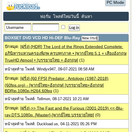
PC Mode
ฟอรั่ม
โพสต์ใหม่วันนี้
ค้นหา
BOXSET DVD VCD HD Hi-DEF Blu-Ray
New กระทู้
ปักหมุด:
[ฝรั่ง]-[HDR] The Lord of the Rings Extended Complete:
อภินิหารแหวนครองพิภพ ครบทุกภาค • [พากย์ไทย 5.1 + เสียงอังกฤษ
TrueHD Atmos] • [บรรยายไทย + อังกฤษ]
(1)
หน้าสุดท้าย โพสต์: Windyx947, 09-07-2021 08:58 AM
ปักหมุด:
[ฝรั่ง]-[60 FPS] Predator : Antology (1987-2018)
(60fps.org) - [พากย์ไทย+อังกฤษ] [บรรยายไทย+อังกฤษ]
BDRip.1080p.H264.60fps
(1)
หน้าสุดท้าย โพสต์: Tellmon, 08-17-2021 10:21 AM
ปักหมุด:
[ฝรั่ง]->> The Fast and the Furious (2001-2019) <<-Blu-
ray.DTS.1080p. [Master]-[พากย์ไทย บรรยายไทย]
(0)
หน้าสุดท้าย โพสต์: Duckload.us, 04-11-2021 05:26 PM