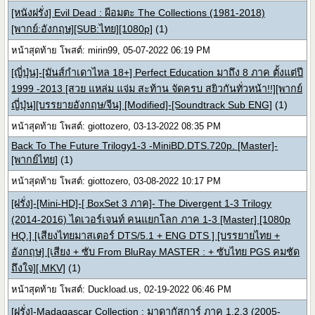
[หนังฝรั่ง] Evil Dead : ผีอมตะ The Collections (1981-2018)
[พากย์:อังกฤษ][SUB:ไทย][1080p]
(1)
หน้าสุดท้าย โพสต์: mirin99, 05-07-2022 06:19 PM
[ญี่ปุ่น]-[มันส์กำเดาไหล 18+] Perfect Education มาถึง 8 ภาค ตั้งแต่ปี
1999 -2013 [สวย แหล่ม แจ่ม สะท้าน จัดครบ สยิวกันทั่วหน้า!!][พากย์
ญี่ปุ่น][บรรยายอังกฤษ/จีน] [Modified]-[Soundtrack Sub ENG]
(1)
หน้าสุดท้าย โพสต์: giottozero, 03-13-2022 08:35 PM
Back To The Future Trilogy1-3 -MiniBD.DTS.720p. [Master]-
[พากย์ไทย]
(1)
หน้าสุดท้าย โพสต์: giottozero, 03-08-2022 10:17 PM
[ฝรั่ง]-[Mini-HD]-[ BoxSet 3 ภาค]- The Divergent 1-3 Trilogy
(2014-2016) ไดเวอร์เจนท์ คนแยกโลก ภาค 1-3 [Master] [1080p
HQ.] [เสียงไทยมาสเตอร์ DTS/5.1 + ENG DTS ] [บรรยายไทย +
อังกฤษ] [เสียง + ซับ From BluRay MASTER : + ซับไทย PGS คมชัด
ถึงใจ][.MKV]
(1)
หน้าสุดท้าย โพสต์: Duckload.us, 02-19-2022 06:46 PM
[ฝรั่ง]-Madagascar Collection : มาดากัสการ์ ภาค 1,2,3 (2005-