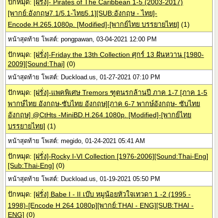
ปักหมุด:
[ฝรั่ง]- Pirates of The Caribbean 1-5 (2003-2017)
[พากย์:อังกฤษ7.1/5.1-ไทย5.1][SUB:อังกฤษ - ไทย]-
Encode.H.265.1080p. [Modified]-[พากย์ไทย บรรยายไทย]
(1)
หน้าสุดท้าย โพสต์: pongpawan, 03-04-2021 12:00 PM
ปักหมุด:
[ฝรั่ง]-Friday the 13th Collection ศุกร์ 13 ฝันหวาน [1980-
2009][Sound:Thai]
(0)
หน้าสุดท้าย โพสต์: Duckload.us, 01-27-2021 07:10 PM
ปักหมุด:
[ฝรั่ง]-แพคพิเศษ Tremors ฑูตนรกล้านปี ภาค 1-7 [ภาค 1-5
พากษ์ไทย อังกฤษ-ซับไทย อังกฤษ][ภาค 6-7 พากษ์อังกฤษ- ซับไทย
อังกฤษ] @CtHts -MiniBD.H.264.1080p. [Modified]-[พากย์ไทย
บรรยายไทย]
(1)
หน้าสุดท้าย โพสต์: megido, 01-24-2021 05:41 AM
ปักหมุด:
[ฝรั่ง]-Rocky I-VI Collection [1976-2006][Sound:Thai-Eng]
[Sub:Thai-Eng]
(0)
หน้าสุดท้าย โพสต์: Duckload.us, 01-19-2021 05:50 PM
ปักหมุด:
[ฝรั่ง] Babe I - II เบ๊บ หมูน้อยหัวใจเทวดา 1 -2 (1995 -
1998)-[Encode H 264 1080p][พากย์:THAI - ENG][SUB:THAI -
ENG]
(0)