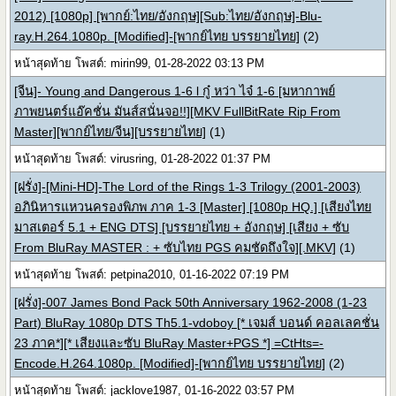
2012) [1080p] [พากย์:ไทย/อังกฤษ][Sub:ไทย/อังกฤษ]-Blu-
ray.H.264.1080p. [Modified]-[พากย์ไทย บรรยายไทย]
(2)
หน้าสุดท้าย โพสต์: mirin99, 01-28-2022 03:13 PM
[จีน]- Young and Dangerous 1-6 l กู๋ หว่า ไจ๋ 1-6 [มหากาพย์
ภาพยนตร์แอ๊คชั่น มันส์สนั่นจอ!!][MKV FullBitRate Rip From
Master][พากย์ไทย/จีน][บรรยายไทย]
(1)
หน้าสุดท้าย โพสต์: virusring, 01-28-2022 01:37 PM
[ฝรั่ง]-[Mini-HD]-The Lord of the Rings 1-3 Trilogy (2001-2003)
อภินิหารแหวนครองพิภพ ภาค 1-3 [Master] [1080p HQ.] [เสียงไทย
มาสเตอร์ 5.1 + ENG DTS] [บรรยายไทย + อังกฤษ] [เสียง + ซับ
From BluRay MASTER : + ซับไทย PGS คมชัดถึงใจ][.MKV]
(1)
หน้าสุดท้าย โพสต์: petpina2010, 01-16-2022 07:19 PM
[ฝรั่ง]-007 James Bond Pack 50th Anniversary 1962-2008 (1-23
Part) BluRay 1080p DTS Th5.1-vdoboy [* เจมส์ บอนด์ คอลเลคชั่น
23 ภาค*][* เสียงและซับ BluRay Master+PGS *] =CtHts=-
Encode.H.264.1080p. [Modified]-[พากย์ไทย บรรยายไทย]
(2)
หน้าสุดท้าย โพสต์: jacklove1987, 01-16-2022 03:57 PM