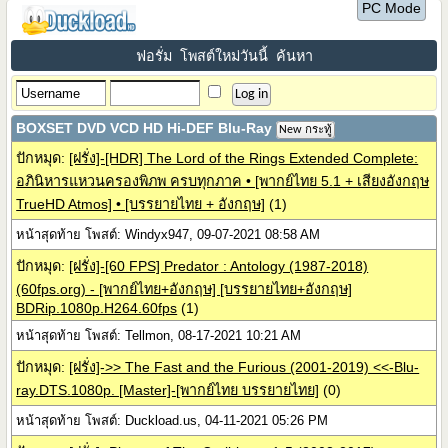
PC Mode
ฟอรั่ม
โพสต์ใหม่วันนี้
ค้นหา
BOXSET DVD VCD HD Hi-DEF Blu-Ray
New กระทู้
ปักหมุด:
[ฝรั่ง]-[HDR] The Lord of the Rings Extended Complete:
อภินิหารแหวนครองพิภพ ครบทุกภาค • [พากย์ไทย 5.1 + เสียงอังกฤษ
TrueHD Atmos] • [บรรยายไทย + อังกฤษ]
(1)
หน้าสุดท้าย โพสต์: Windyx947, 09-07-2021 08:58 AM
ปักหมุด:
[ฝรั่ง]-[60 FPS] Predator : Antology (1987-2018)
(60fps.org) - [พากย์ไทย+อังกฤษ] [บรรยายไทย+อังกฤษ]
BDRip.1080p.H264.60fps
(1)
หน้าสุดท้าย โพสต์: Tellmon, 08-17-2021 10:21 AM
ปักหมุด:
[ฝรั่ง]->> The Fast and the Furious (2001-2019) <<-Blu-
ray.DTS.1080p. [Master]-[พากย์ไทย บรรยายไทย]
(0)
หน้าสุดท้าย โพสต์: Duckload.us, 04-11-2021 05:26 PM