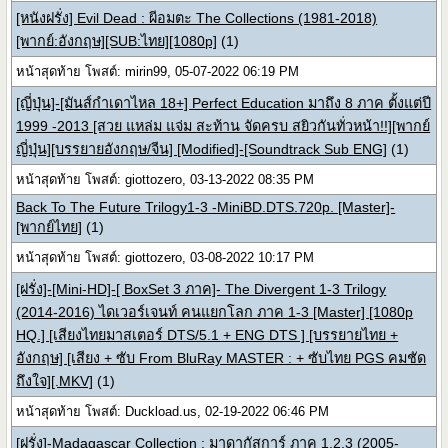
[หนังฝรั่ง] Evil Dead : ผีอมตะ The Collections (1981-2018)
[พากย์:อังกฤษ][SUB:ไทย][1080p]
(1)
หน้าสุดท้าย โพสต์: mirin99, 05-07-2022 06:19 PM
[ญี่ปุ่น]-[มันส์กำเดาไหล 18+] Perfect Education มาถึง 8 ภาค ตั้งแต่ปี
1999 -2013 [สวย แหล่ม แจ่ม สะท้าน จัดครบ สยิวกันทั่วหน้า!!][พากย์
ญี่ปุ่น][บรรยายอังกฤษ/จีน] [Modified]-[Soundtrack Sub ENG]
(1)
หน้าสุดท้าย โพสต์: giottozero, 03-13-2022 08:35 PM
Back To The Future Trilogy1-3 -MiniBD.DTS.720p. [Master]-
[พากย์ไทย]
(1)
หน้าสุดท้าย โพสต์: giottozero, 03-08-2022 10:17 PM
[ฝรั่ง]-[Mini-HD]-[ BoxSet 3 ภาค]- The Divergent 1-3 Trilogy
(2014-2016) ไดเวอร์เจนท์ คนแยกโลก ภาค 1-3 [Master] [1080p
HQ.] [เสียงไทยมาสเตอร์ DTS/5.1 + ENG DTS ] [บรรยายไทย +
อังกฤษ] [เสียง + ซับ From BluRay MASTER : + ซับไทย PGS คมชัด
ถึงใจ][.MKV]
(1)
หน้าสุดท้าย โพสต์: Duckload.us, 02-19-2022 06:46 PM
[ฝรั่ง]-Madagascar Collection : มาดากัสการ์ ภาค 1,2,3 (2005-