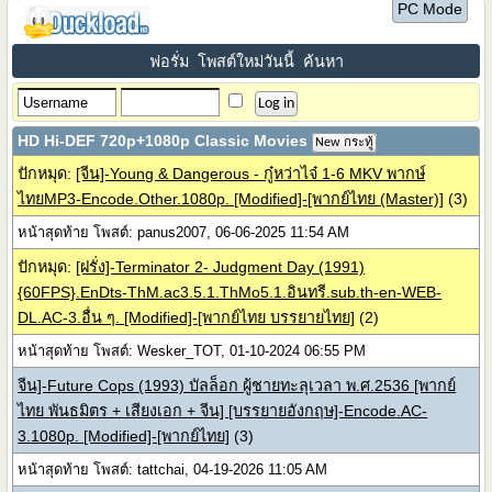
PC Mode
ฟอรั่ม
โพสต์ใหม่วันนี้
ค้นหา
HD Hi-DEF 720p+1080p Classic Movies
New กระทู้
ปักหมุด:
[จีน]-Young & Dangerous - กู๋หว่าไจ๋ 1-6 MKV พากษ์
ไทยMP3-Encode.Other.1080p. [Modified]-[พากย์ไทย (Master)]
(3)
หน้าสุดท้าย โพสต์: panus2007, 06-06-2025 11:54 AM
ปักหมุด:
[ฝรั่ง]-Terminator 2- Judgment Day (1991)
{60FPS}.EnDts-ThM.ac3.5.1.ThMo5.1.อินทรี.sub.th-en-WEB-
DL.AC-3.อื่น ๆ. [Modified]-[พากย์ไทย บรรยายไทย]
(2)
หน้าสุดท้าย โพสต์: Wesker_TOT, 01-10-2024 06:55 PM
จีน]-Future Cops (1993) บัลล็อก ผู้ชายทะลุเวลา พ.ศ.2536 [พากย์
ไทย พันธมิตร + เสียงเอก + จีน] [บรรยายอังกฤษ]-Encode.AC-
3.1080p. [Modified]-[พากย์ไทย]
(3)
หน้าสุดท้าย โพสต์: tattchai, 04-19-2026 11:05 AM