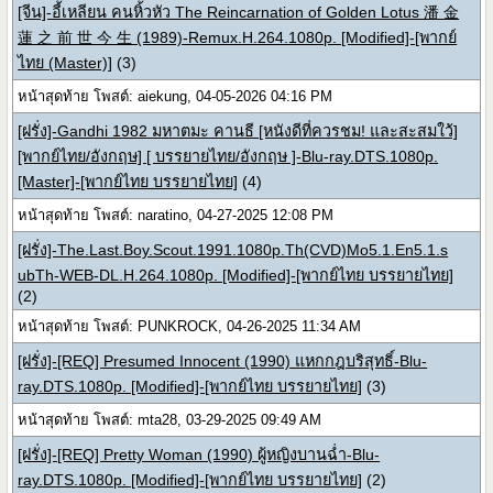
[จีน]-อี้เหลียน คนหิ้วหัว The Reincarnation of Golden Lotus 潘 金
蓮 之 前 世 今 生 (1989)-Remux.H.264.1080p. [Modified]-[พากย์
ไทย (Master)]
(3)
หน้าสุดท้าย โพสต์: aiekung, 04-05-2026 04:16 PM
[ฝรั่ง]-Gandhi 1982 มหาตมะ คานธี [หนังดีที่ควรชม! และสะสมใว้]
[พากย์ไทย/อังกฤษ] [ บรรยายไทย/อังกฤษ ]-Blu-ray.DTS.1080p.
[Master]-[พากย์ไทย บรรยายไทย]
(4)
หน้าสุดท้าย โพสต์: naratino, 04-27-2025 12:08 PM
[ฝรั่ง]-The.Last.Boy.Scout.1991.1080p.Th(CVD)Mo5.1.En5.1.s
ubTh-WEB-DL.H.264.1080p. [Modified]-[พากย์ไทย บรรยายไทย]
(2)
หน้าสุดท้าย โพสต์: PUNKROCK, 04-26-2025 11:34 AM
[ฝรั่ง]-[REQ] Presumed Innocent (1990) แหกกฎบริสุทธิ์-Blu-
ray.DTS.1080p. [Modified]-[พากย์ไทย บรรยายไทย]
(3)
หน้าสุดท้าย โพสต์: mta28, 03-29-2025 09:49 AM
[ฝรั่ง]-[REQ] Pretty Woman (1990) ผู้หญิงบานฉ่ำ-Blu-
ray.DTS.1080p. [Modified]-[พากย์ไทย บรรยายไทย]
(2)