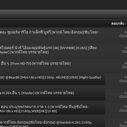
ตอบกลับ
ต
 เดอะ ซูเปอร์มาริโอ กาแล็กซี มูฟวี่ [พากษ์:ไทย/อังกฤษ][ซับ:ไทย/
เปิดอ
ต
 สไปเดอร์-นัวร์ ไอ้แมงมุมพันธุ์นรก [4K] [DV+HDR] [H.265] [เสียง
เปิ
[Master] [พากย์ไทย บรรยายไทย]
ต
265.อื่น ๆ. [From HD-TV]-[พากย์ไทย บรรยายไทย]
เปิ
ต
ษ]-@BearBit [Mini Ultra HD][2160p. 4KUHD][10bit] [Hight Quality]-
เปิดอ
ต
de.H.264.อื่น ๆ. [Master]-[พากย์ไทย บรรยายไทย]
เปิดอ
ต
หยก ตอน ประมุขพรรคมาร ภาค 1-2 [พากษ์ไทย-จีน][ซับไทย-
เปิดอ
i Ultra HD][2160p.ฺWEB][4K][10 Bit]
ต
วตา [พากย์ไทย-อังกฤษ][ซับไทย-อังกฤษ] @Siambit-H.265.2160p.
เปิดอ
luray][4K][10 Bit]