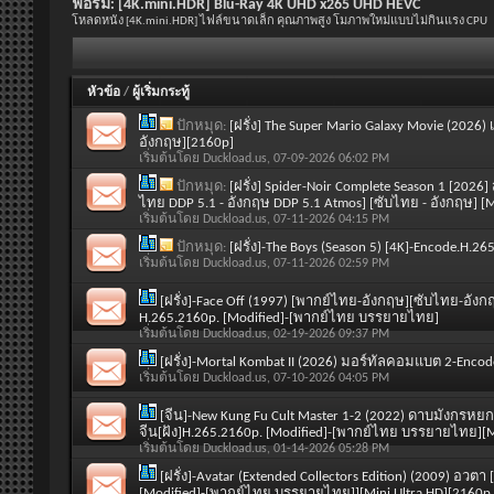
ฟอรั่ม:
[4K.mini.HDR] Blu-Ray 4K UHD x265 UHD HEVC
โหลดหนัง [4K.mini.HDR] ไฟล์ขนาดเล็ก คุณภาพสูง โมภาพใหม่แบบไม่กินแรง CPU
หัวข้อ
/
ผู้เริ่มกระทู้
ปักหมุด:
[ฝรั่ง] The Super Mario Galaxy Movie (2026)
อังกฤษ][2160p]
เริ่มต้นโดย
Duckload.us
, 07-09-2026 06:02 PM
ปักหมุด:
[ฝรั่ง] Spider-Noir Complete Season 1 [2026]
ไทย DDP 5.1 - อังกฤษ DDP 5.1 Atmos] [ซับไทย - อังกฤษ] 
เริ่มต้นโดย
Duckload.us
, 07-11-2026 04:15 PM
ปักหมุด:
[ฝรั่ง]-The Boys (Season 5) [4K]-Encode.H.
เริ่มต้นโดย
Duckload.us
, 07-11-2026 02:59 PM
[ฝรั่ง]-Face Off (1997) [พากย์ไทย-อังกฤษ][ซับไทย-อังกฤ
H.265.2160p. [Modified]-[พากย์ไทย บรรยายไทย]
เริ่มต้นโดย
Duckload.us
, 02-19-2026 09:37 PM
[ฝรั่ง]-Mortal Kombat II (2026) มอร์ทัลคอมแบต 2-Enco
เริ่มต้นโดย
Duckload.us
, 07-10-2026 04:05 PM
[จีน]-New Kung Fu Cult Master 1-2 (2022) ดาบมังกร
จีน[ฝัง]H.265.2160p. [Modified]-[พากย์ไทย บรรยายไทย][Min
เริ่มต้นโดย
Duckload.us
, 01-14-2026 05:28 PM
[ฝรั่ง]-Avatar (Extended Collectors Edition) (2009) อ
[Modified]-[พากย์ไทย บรรยายไทย]][Mini Ultra HD][2160p.B