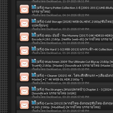
เริ่มต้นโดย
Duckload.us
, 11-19-2025 06:51 PM
[ฝรั่ง]-Harry.Potter.Collection.1-8.[2001-2011].UHD.B
บรรยายไทย]
เริ่มต้นโดย
Duckload.us
, 04-14-2026 08:22 PM
[ฝรั่ง]-Cold Storage (2026) WEB-DL.HEVC.2160p[ซับไทย
แปลเนียนๆ]
เริ่มต้นโดย
Duckload.us
, 03-25-2026 07:49 PM
[ฝรั่ง]-เดอะ มัมมี่ - The Mummy (2017)-[4K HDR10-HDR1
Encode.H.265.2160p. [Netflix (web-dl)]-[พากย์ไทย บรรยา
เริ่มต้นโดย
Duckload.us
, 01-14-2026 05:06 PM
[ฝรั่ง]-Die Hard 1-5(1988-2013):นรกระฟ้า-4K Collection-
เริ่มต้นโดย
Duckload.us
, 01-24-2026 02:55 PM
[ฝรั่ง]-Watchmen 2009 The Ultimate Cut Bluray 2160p [
TrueHD.2160p. [Master]-[Soundtrack บรรยายไทย (Master)]
เริ่มต้นโดย
Duckload.us
, 03-01-2026 05:10 PM
[ฝรั่ง]-> Cleaner (2025) 4K : ไต่ระทึกตึกนรก • [เสียง
Master] • [* 4K WEB-DL HDR.2160p *]
เริ่มต้นโดย
Duckload.us
, 04-18-2026 03:19 PM
[ฝรั่ง]-The.Strangers.[คนแปลกหน้า].Chapter.1 - 3.[20
[Soundtrack บรรยายไทย (แปล)]
เริ่มต้นโดย
Duckload.us
, 03-20-2026 07:45 PM
[ฝรั่ง]-Carrie.(2013) [พากย์ไทย-อังกฤษ][ซับไทย-อังกฤษ]
H.265.2160p. [Modified]-[พากย์ไทย บรรยายไทย]
เริ่มต้นโดย
Duckload.us
, 03-25-2026 07:48 PM