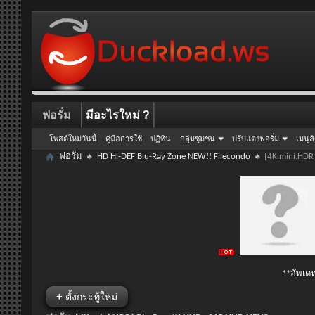
ฟอรั่ม
มีอะไรใหม่ ?
โพสต์ใหม่วันนี้
คู่มือการใช้
ปฏิทิน
กลุ่มชุมชน
ปรับแต่งฟอรั่ม
เมนูล
ฟอรั่ม
HD Hi-DEF Blu-Ray Zone NEW!! Filecondo
[4K.mini.HDR
**อัพเดท
+
ตั้งกระทู้ใหม่