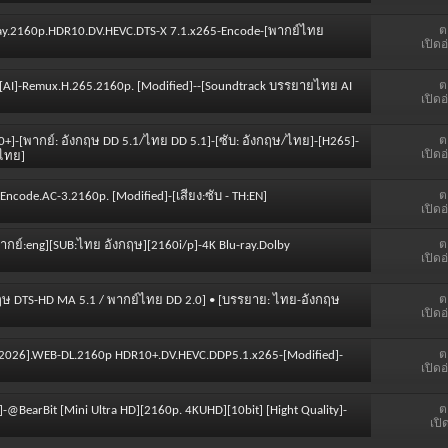
ต
luRay.2160p.HDR10.DV.HEVC.DTS-X 7.1.x265-Encode-[พากย์ไทย
เปิดอ
ต
][AI]-Remux.H.265.2160p. [Modified]--[Soundtrack บรรยายไทย AI
เปิดอ
ต
0+]-[พากย์: อังกฤษ DD 5.1/ไทย DD 5.1]-[ซับ: อังกฤษ/ไทย]-[H265]-
เปิดอ
ยไทย]
ต
Encode.AC-3.2160p. [Modified]-[เสียง:ซับ - TH:EN]
เปิดอ
ต
พากย์:eng][SUB:ไทย อังกฤษ][2160i/p]-4K Blu-ray.Dolby
เปิดอ
ต
อังกฤษ DTS-HD MA 5.1 / พากย์ไทย DD 2.0] • [บรรยาย: ไทย-อังกฤษ
เปิดอ
ต
24-2026].WEB-DL.2160p HDR10+.DV.HEVC.DDP5.1.x265-[Modified]-
เปิดอ
ต
-@BearBit [Mini Ultra HD][2160p. 4KUHD][10bit] [Hight Quality]-
เปิ