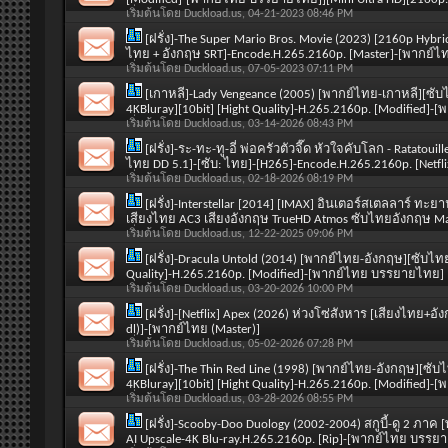
เริ่มต้นโดย
Duckload.us
, 04-21-2023 08:46 PM
[ฝรั่ง]-The Super Mario Bros. Movie (2023) [2160p Hybr
ไทย + อังกฤษ SRT]-Encode.H.265.2160p. [Master]-[พากย
เริ่มต้นโดย
Duckload.us
, 07-05-2023 07:11 PM
[เกาหลี]-Lady Vengeance (2005) [พากย์ไทย-เกาหลี][ซับ
4KBluray][10bit] [Hight Quality]-H.265.2160p. [Modified
เริ่มต้นโดย
Duckload.us
, 03-14-2026 08:43 PM
[ฝรั่ง]-ระ-ทะ-ทู-อี่ พ่อครัวตัวจี๊ด หัวใจคับโลก - Ratat
ไทย DD 5.1]-[ซับ: ไทย]-[H265]-Encode.H.265.2160p. [Netf
เริ่มต้นโดย
Duckload.us
, 02-18-2026 08:19 PM
[ฝรั่ง]-Interstellar [2014] [IMAX] อินเตอร์สเตลลาร์ ท
เสียงไทย AC3 เสียงอังกฤษ TrueHD Atmos ซับไทยอังกฤษ Mas
เริ่มต้นโดย
Duckload.us
, 12-22-2025 09:06 PM
[ฝรั่ง]-Dracula Untold (2014) [พากย์ไทย-อังกฤษ][ซับไท
Quality]-H.265.2160p. [Modified]-[พากย์ไทย บรรยายไทย]
เริ่มต้นโดย
Duckload.us
, 03-20-2026 10:00 PM
[ฝรั่ง]-[Netflix] Apex (2026) ห่วงโซ่สังหาร [เสียงไทย+
dl)]-[พากย์ไทย (Master)]
เริ่มต้นโดย
Duckload.us
, 05-02-2026 07:28 PM
[ฝรั่ง]-The Thin Red Line (1998) [พากย์ไทย-อังกฤษ][ซั
4KBluray][10bit] [Hight Quality]-H.265.2160p. [Modified
เริ่มต้นโดย
Duckload.us
, 03-28-2026 08:55 PM
[ฝรั่ง]-Scooby-Doo Duology (2002-2004) สกูบี้-ดู 2 ภา
AI Upscale-4K Blu-ray.H.265.2160p. [Rip]-[พากย์ไทย บรรย