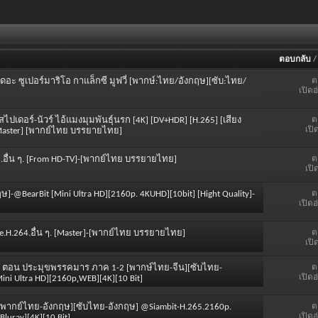
ตอบกลับ
ต
 เดอะ ซูเปอร์มาริโอ กาแล็กซี มูฟวี่ [พากษ์:ไทย/อังกฤษ][ซับ:ไทย/
เปิดอ
ต
 สไปเดอร์-นัวร์ ไอ้แมงมุมพันธุ์นรก [4K] [DV+HDR] [H.265] [เสียง
เปิ
[Master] [พากย์ไทย บรรยายไทย]
ต
265.อื่น ๆ. [From HD-TV]-[พากย์ไทย บรรยายไทย]
เปิ
ต
ษ]-@BearBit [Mini Ultra HD][2160p. 4KUHD][10bit] [Hight Quality]-
เปิดอ
ต
de.H.264.อื่น ๆ. [Master]-[พากย์ไทย บรรยายไทย]
เปิ
ต
หยก ตอน ประมุขพรรคมาร ภาค 1-2 [พากษ์ไทย-จีน][ซับไทย-
เปิดอ
i Ultra HD][2160p.ฺWEB][4K][10 Bit]
ต
วตา [พากย์ไทย-อังกฤษ][ซับไทย-อังกฤษ] @Siambit-H.265.2160p.
เปิดอ
luray][4K][10 Bit]