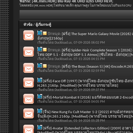
ฟอรั่ม:
[4K.mini.HDR] Blu-Ray 4K UHD x265 UHD HEVC
โหลดหนัง [4K.mini.HDR] ไฟล์ขนาดเล็ก คุณภาพสูง โมภาพใหม่แบบไม่กินแรง CPU
หัวข้อ
/
ผู้เริ่มกระทู้
ปักหมุด:
[ฝรั่ง] The Super Mario Galaxy Movie (2026)
อังกฤษ][2160p]
เริ่มต้นโดย
Duckload.us
, 07-09-2026 06:02 PM
ปักหมุด:
[ฝรั่ง] Spider-Noir Complete Season 1 [2026]
ไทย DDP 5.1 - อังกฤษ DDP 5.1 Atmos] [ซับไทย - อังกฤษ] 
เริ่มต้นโดย
Duckload.us
, 07-11-2026 04:15 PM
ปักหมุด:
[ฝรั่ง]-The Boys (Season 5) [4K]-Encode.H.
เริ่มต้นโดย
Duckload.us
, 07-11-2026 02:59 PM
[ฝรั่ง]-Face Off (1997) [พากย์ไทย-อังกฤษ][ซับไทย-อังกฤ
H.265.2160p. [Modified]-[พากย์ไทย บรรยายไทย]
เริ่มต้นโดย
Duckload.us
, 02-19-2026 09:37 PM
[ฝรั่ง]-Mortal Kombat II (2026) มอร์ทัลคอมแบต 2-Enco
เริ่มต้นโดย
Duckload.us
, 07-10-2026 04:05 PM
[จีน]-New Kung Fu Cult Master 1-2 (2022) ดาบมังกร
จีน[ฝัง]H.265.2160p. [Modified]-[พากย์ไทย บรรยายไทย][Min
เริ่มต้นโดย
Duckload.us
, 01-14-2026 05:28 PM
[ฝรั่ง]-Avatar (Extended Collectors Edition) (2009) อ
[Modified]-[พากย์ไทย บรรยายไทย]][Mini Ultra HD][2160p.B