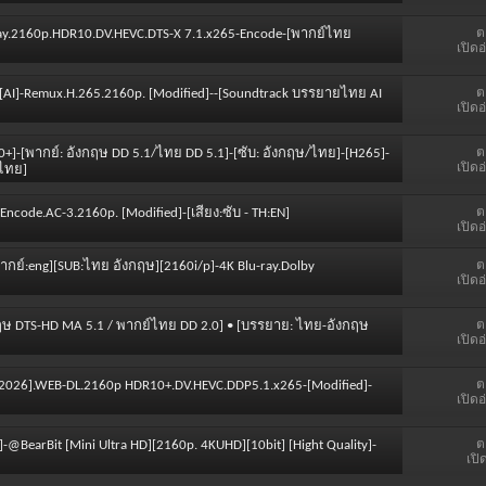
ต
luRay.2160p.HDR10.DV.HEVC.DTS-X 7.1.x265-Encode-[พากย์ไทย
เปิดอ
ต
][AI]-Remux.H.265.2160p. [Modified]--[Soundtrack บรรยายไทย AI
เปิดอ
ต
0+]-[พากย์: อังกฤษ DD 5.1/ไทย DD 5.1]-[ซับ: อังกฤษ/ไทย]-[H265]-
เปิดอ
ยไทย]
ต
Encode.AC-3.2160p. [Modified]-[เสียง:ซับ - TH:EN]
เปิดอ
ต
พากย์:eng][SUB:ไทย อังกฤษ][2160i/p]-4K Blu-ray.Dolby
เปิดอ
ต
อังกฤษ DTS-HD MA 5.1 / พากย์ไทย DD 2.0] • [บรรยาย: ไทย-อังกฤษ
เปิดอ
ต
24-2026].WEB-DL.2160p HDR10+.DV.HEVC.DDP5.1.x265-[Modified]-
เปิดอ
ต
-@BearBit [Mini Ultra HD][2160p. 4KUHD][10bit] [Hight Quality]-
เปิ