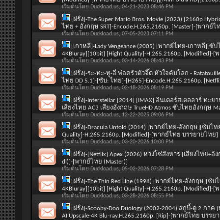
เริ่มต้นโดย
Duckload.us
, 04-21-2023 08:46 PM
[ฝรั่ง]-The Super Mario Bros. Movie (2023) [2160p Hybr
ไทย + อังกฤษ SRT]-Encode.H.265.2160p. [Master]-[พากย
เริ่มต้นโดย
Duckload.us
, 07-05-2023 07:11 PM
[เกาหลี]-Lady Vengeance (2005) [พากย์ไทย-เกาหลี][ซับ
4KBluray][10bit] [Hight Quality]-H.265.2160p. [Modified
เริ่มต้นโดย
Duckload.us
, 03-14-2026 08:43 PM
[ฝรั่ง]-ระ-ทะ-ทู-อี่ พ่อครัวตัวจี๊ด หัวใจคับโลก - Ratat
ไทย DD 5.1]-[ซับ: ไทย]-[H265]-Encode.H.265.2160p. [Netf
เริ่มต้นโดย
Duckload.us
, 02-18-2026 08:19 PM
[ฝรั่ง]-Interstellar [2014] [IMAX] อินเตอร์สเตลลาร์ ท
เสียงไทย AC3 เสียงอังกฤษ TrueHD Atmos ซับไทยอังกฤษ Mas
เริ่มต้นโดย
Duckload.us
, 12-22-2025 09:06 PM
[ฝรั่ง]-Dracula Untold (2014) [พากย์ไทย-อังกฤษ][ซับไท
Quality]-H.265.2160p. [Modified]-[พากย์ไทย บรรยายไทย]
เริ่มต้นโดย
Duckload.us
, 03-20-2026 10:00 PM
[ฝรั่ง]-[Netflix] Apex (2026) ห่วงโซ่สังหาร [เสียงไทย+
dl)]-[พากย์ไทย (Master)]
เริ่มต้นโดย
Duckload.us
, 05-02-2026 07:28 PM
[ฝรั่ง]-The Thin Red Line (1998) [พากย์ไทย-อังกฤษ][ซั
4KBluray][10bit] [Hight Quality]-H.265.2160p. [Modified
เริ่มต้นโดย
Duckload.us
, 03-28-2026 08:55 PM
[ฝรั่ง]-Scooby-Doo Duology (2002-2004) สกูบี้-ดู 2 ภา
AI Upscale-4K Blu-ray.H.265.2160p. [Rip]-[พากย์ไทย บรรย