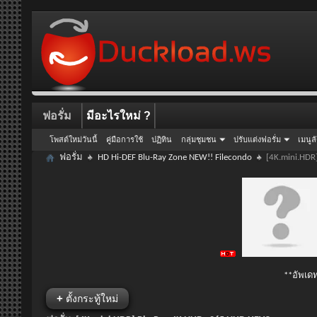
ฟอรั่ม
มีอะไรใหม่ ?
โพสต์ใหม่วันนี้
คู่มือการใช้
ปฏิทิน
กลุ่มชุมชน
ปรับแต่งฟอรั่ม
เมนูล
ฟอรั่ม
HD Hi-DEF Blu-Ray Zone NEW!! Filecondo
[4K.mini.HDR
**อัพเดท
+
ตั้งกระทู้ใหม่