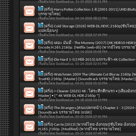
เริ่มต้นโดย
Duckload.us
, 11-19-2025 06:51 PM
[ฝรั่ง]-Harry.Potter.Collection.1-8.[2001-2011].UHD.B
บรรยายไทย]
เริ่มต้นโดย
Duckload.us
, 04-14-2026 08:22 PM
[ฝรั่ง]-Cold Storage (2026) WEB-DL.HEVC.2160p[ซับไทย
แปลเนียนๆ]
เริ่มต้นโดย
Duckload.us
, 03-25-2026 07:49 PM
[ฝรั่ง]-เดอะ มัมมี่ - The Mummy (2017)-[4K HDR10-HDR1
Encode.H.265.2160p. [Netflix (web-dl)]-[พากย์ไทย บรรยา
เริ่มต้นโดย
Duckload.us
, 01-14-2026 05:06 PM
[ฝรั่ง]-Die Hard 1-5(1988-2013):นรกระฟ้า-4K Collection-
เริ่มต้นโดย
Duckload.us
, 01-24-2026 02:55 PM
[ฝรั่ง]-Watchmen 2009 The Ultimate Cut Bluray 2160p [
TrueHD.2160p. [Master]-[Soundtrack บรรยายไทย (Master)]
เริ่มต้นโดย
Duckload.us
, 03-01-2026 05:10 PM
[ฝรั่ง]-> Cleaner (2025) 4K : ไต่ระทึกตึกนรก • [เสียง
Master] • [* 4K WEB-DL HDR.2160p *]
เริ่มต้นโดย
Duckload.us
, 04-18-2026 03:19 PM
[ฝรั่ง]-The.Strangers.[คนแปลกหน้า].Chapter.1 - 3.[20
[Soundtrack บรรยายไทย (แปล)]
เริ่มต้นโดย
Duckload.us
, 03-20-2026 07:45 PM
[ฝรั่ง]-Carrie.(2013) [พากย์ไทย-อังกฤษ][ซับไทย-อังกฤษ]
H.265.2160p. [Modified]-[พากย์ไทย บรรยายไทย]
เริ่มต้นโดย
Duckload.us
, 03-25-2026 07:48 PM