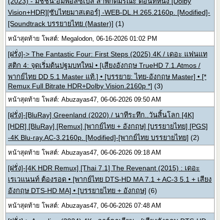
(2023) - มิชชั่น:อิมพอสซิเบิ้ล ล่าพิกัดมรณะ ตอนที่หนึ่ง [Dolby
Vision+HDR][ซับไทยมาสเตอร์] -WEB-DL.H.265.2160p. [Modified]-
[Soundtrack บรรยายไทย (Master)]
(1)
หน้าสุดท้าย โพสต์: Megalodon, 06-16-2026 01:02 PM
[ฝรั่ง]-> The Fantastic Four: First Steps (2025) 4K / เดอะ แฟนแท
สติก 4: จุดเริ่มต้นปฐมบทใหม่ • [เสียงอังกฤษ TrueHD 7.1.Atmos /
พากย์ไทย DD 5.1 Master แท้.] • [บรรยาย: ไทย-อังกฤษ Master] • [*
Remux Full Bitrate HDR+Dolby Vision.2160p *]
(3)
หน้าสุดท้าย โพสต์: Abuzayas47, 06-06-2026 09:50 AM
[ฝรั่ง]-[BluRay] Greenland (2020) / นาทีระทึก..วันสิ้นโลก [4K]
[HDR] [BluRay] [Remux] [พากย์ไทย + อังกฤษ] [บรรยายไทย] [PGS]
-4K Blu-ray.AC-3.2160p. [Modified]-[พากย์ไทย บรรยายไทย]
(2)
หน้าสุดท้าย โพสต์: Abuzayas47, 06-06-2026 09:18 AM
[ฝรั่ง]-[4K HDR Remux] [Thai 7.1] The Revenant (2015) : เดอะ
เรเวแนนท์ ต้องรอด • [พากย์ไทย DTS-HD MA 7.1 + AC-3 5.1 + เสียง
อังกฤษ DTS-HD MA] • [บรรยายไทย + อังกฤษ]
(6)
หน้าสุดท้าย โพสต์: Abuzayas47, 06-06-2026 07:48 AM