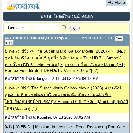
PC Mode
ฟอรั่ม
โพสต์ใหม่วันนี้
ค้นหา
[4K UltraHD] Blu-Ray Full Rip 4K UHD x265 UHD HEVC
New
กระทู้
ปักหมุด:
[ฝรั่ง]-> The Super Mario Galaxy Movie (2026) 4K : เดอะ
ซูเปอร์มาริโอ กาแล็กซี่ มูฟวี่ • [เสียงอังกฤษ TrueHD 7.1.Atmos /
พากย์ไทย DD 5.1 Master แท้.] • [บรรยาย: ไทย-อังกฤษ Master] • [*
Remux Full Bitrate HDR+Dolby Vision.2160p *]
(2)
หน้าสุดท้าย โพสต์: kingdom0111, 08-02-2026 04:42 PM
ปักหมุด:
[ฝรั่ง]-The Super Mario Galaxy Movie (2026) ฉบับ AV1
คุณภาพเทียบเท่าต้นฉบับในขนาดเล็กนิดเดียว ภาพ 4K เสียง
ไทย+อังกฤษ ซับไทย+อังกฤษ-Encode.DTS.2160p. [Modified]-[พากย์
ไทย (Master)]
(1)
หน้าสุดท้าย โพสต์: Koonkie, 07-13-2026 08:02 AM
[ฝรั่ง]-[WEB-DL] Mission: Impossible - Dead Reckoning Part One