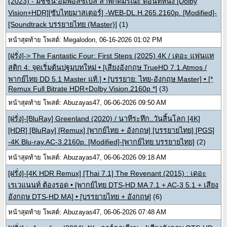
(2023) - มิชชั่น:อิมพอสซิเบิ้ล ล่าพิกัดมรณะ ตอนที่หนึ่ง [Dolby
Vision+HDR][ซับไทยมาสเตอร์] -WEB-DL.H.265.2160p. [Modified]-
[Soundtrack บรรยายไทย (Master)]
(1)
หน้าสุดท้าย โพสต์: Megalodon, 06-16-2026 01:02 PM
[ฝรั่ง]-> The Fantastic Four: First Steps (2025) 4K / เดอะ แฟนแท
สติก 4: จุดเริ่มต้นปฐมบทใหม่ • [เสียงอังกฤษ TrueHD 7.1.Atmos /
พากย์ไทย DD 5.1 Master แท้.] • [บรรยาย: ไทย-อังกฤษ Master] • [*
Remux Full Bitrate HDR+Dolby Vision.2160p *]
(3)
หน้าสุดท้าย โพสต์: Abuzayas47, 06-06-2026 09:50 AM
[ฝรั่ง]-[BluRay] Greenland (2020) / นาทีระทึก..วันสิ้นโลก [4K]
[HDR] [BluRay] [Remux] [พากย์ไทย + อังกฤษ] [บรรยายไทย] [PGS]
-4K Blu-ray.AC-3.2160p. [Modified]-[พากย์ไทย บรรยายไทย]
(2)
หน้าสุดท้าย โพสต์: Abuzayas47, 06-06-2026 09:18 AM
[ฝรั่ง]-[4K HDR Remux] [Thai 7.1] The Revenant (2015) : เดอะ
เรเวแนนท์ ต้องรอด • [พากย์ไทย DTS-HD MA 7.1 + AC-3 5.1 + เสียง
อังกฤษ DTS-HD MA] • [บรรยายไทย + อังกฤษ]
(6)
หน้าสุดท้าย โพสต์: Abuzayas47, 06-06-2026 07:48 AM