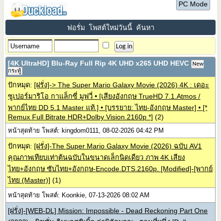
PC Mode
ฟอรั่ม
โพสต์ใหม่วันนี้
ค้นหา
[4K UltraHD] Blu-Ray Full Rip 4K UHD x265 UHD HEVC
New
กระทู้
ปักหมุด:
[ฝรั่ง]-> The Super Mario Galaxy Movie (2026) 4K : เดอะ
ซูเปอร์มาริโอ กาแล็กซี่ มูฟวี่ • [เสียงอังกฤษ TrueHD 7.1.Atmos /
พากย์ไทย DD 5.1 Master แท้.] • [บรรยาย: ไทย-อังกฤษ Master] • [*
Remux Full Bitrate HDR+Dolby Vision.2160p *]
(2)
หน้าสุดท้าย โพสต์: kingdom0111, 08-02-2026 04:42 PM
ปักหมุด:
[ฝรั่ง]-The Super Mario Galaxy Movie (2026) ฉบับ AV1
คุณภาพเทียบเท่าต้นฉบับในขนาดเล็กนิดเดียว ภาพ 4K เสียง
ไทย+อังกฤษ ซับไทย+อังกฤษ-Encode.DTS.2160p. [Modified]-[พากย์
ไทย (Master)]
(1)
หน้าสุดท้าย โพสต์: Koonkie, 07-13-2026 08:02 AM
[ฝรั่ง]-[WEB-DL] Mission: Impossible - Dead Reckoning Part One