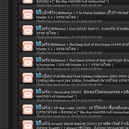
อังกฤษ] • [* Blu-Ray MASTER Full Untouched *]
เริ่มต้นโดย
Duckload.us
, 03-01-2026 06:28 PM
[เม็กซิโก] BDRemux | Y Tu Mama Tambien (กิ๊วก๊าวชว
Master 5.1 | บรรยายไทย |
เริ่มต้นโดย
Duckload.us
, 01-24-2026 09:30 PM
[ฝรั่ง] BDRemux | Lion (2016) จนกว่า...จะพบกัน นำแสดง
บรรยายไทย |
เริ่มต้นโดย
Duckload.us
, 01-24-2026 05:37 PM
[ฝรั่ง] BDRemux | The Deep End of the Ocean (1999) ดว
Master 5.1 | บรรยายไทย |
เริ่มต้นโดย
Duckload.us
, 01-23-2026 08:23 PM
[ฝรั่ง] BDRemux | The Client (1994) ล่าพยานปากเอก น
Schumacher | DTS-HD Master 5.1 | บรรยายไทย |
เริ่มต้นโดย
Duckload.us
, 01-20-2026 09:28 PM
[ญี่ปุ่น]-[Full Bitrate] Final Fantasy Collection 2001-2
[1080p]-Blu-ray.H.264.1080p. [Modified]-[พากย์ไทย บรร
เริ่มต้นโดย
Duckload.us
, 01-12-2026 08:18 PM
[ฝรั่ง]-> Novocaine (2025) : มิสเตอร์โคตรคนทรหด • [เส
MASTER Full Untouched *]
เริ่มต้นโดย
Duckload.us
, 06-29-2025 05:50 PM
[ฝรั่ง]-> 28 Years Later (2025) : 28 ปีให้หลัง เชื้อเขม
[บรรยายไทย + อังกฤษ] • [* Blu-Ray MASTER Full Untouched
เริ่มต้นโดย
Duckload.us
, 09-26-2025 02:50 PM
[ฝรั่ง]-Jurassic World Rebirth [2025] จูราสสิค เวิลด์ ก
อังกฤษ TrueHD 7.1 Atmos] [ซับไทย - อังกฤษ] [PGS+VOB] 