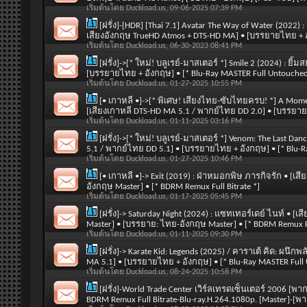
เริ่มต้นโดย
Duckload.us
, 09-06-2025 07:39 PM
[ฝรั่ง]-[HDR] [Thai 7.1] Avatar The Way of Water (2022)
เสียงอังกฤษ TrueHD Atmos + DTS-HD MA] • [บรรยายไทย + 
เริ่มต้นโดย
Duckload.us
, 06-30-2023 08:41 PM
[ฝรั่ง]->[* ใหม่! บลูเรย์-มาสเตอร์ *] Smile 2 (2024) : ย
[บรรยายไทย + อังกฤษ] • [* Blu-Ray MASTER Full Untouched
เริ่มต้นโดย
Duckload.us
, 01-27-2025 10:55 PM
[• เกาหลี •]->[* พิเศษ! เสียงไทย-ซับไทยครบ! *] A Mom
[เสียงเกาหลี DTS-HD MA 5.1 / พากย์ไทย DD 2.0] • [บรรยาย:
เริ่มต้นโดย
Duckload.us
, 01-11-2025 03:16 PM
[ฝรั่ง]->[* ใหม่! บลูเรย์-มาสเตอร์ *] Venom: The Last 
5.1 / พากย์ไทย DD 5.1] • [บรรยายไทย + อังกฤษ] • [* Blu-R
เริ่มต้นโดย
Duckload.us
, 01-27-2025 10:46 PM
[• เกาหลี •]-> Exit (2019) : ฝ่าหมอกพิษ ภารกิจรัก • [เ
อังกฤษ Master] • [* BDRM Remux Full Bitrate *]
เริ่มต้นโดย
Duckload.us
, 01-17-2025 05:45 PM
[ฝรั่ง]-> Saturday Night (2024) : แซทเทอร์เดย์ ไนท์ • 
Master] • [บรรยาย: ไทย-อังกฤษ Master] • [* BDRM Remux Ful
เริ่มต้นโดย
Duckload.us
, 01-11-2025 09:30 PM
[ฝรั่ง]-> Karate Kid: Legends (2025) / คาราเต้ คิด: ผน
MA 5.1] • [บรรยายไทย + อังกฤษ] • [* Blu-Ray MASTER Full
เริ่มต้นโดย
Duckload.us
, 08-24-2025 10:58 PM
[ฝรั่ง]-World Trade Center เวิร์ลเทรดเซ็นเตอร์ 2006 [
BDRM Remux Full Bitrate-Blu-ray.H.264.1080p. [Master]-