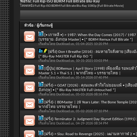
ฟอรั่ม:
Full Rip-ISO BDRM Full Bitrate Blu-Ray
โหลดหนัง Full Rip-ISO BDRM Full Bitrate Blu-Ray 1080p [Full Bitrate Movie]
หัวข้อ
/
ผู้เริ่มกระทู้
[• เกาหลี •]-> 1987: When the Day Comes (2017) / 198
[บรรยาย: อังกฤษ Master] • [* BDRM Remux Full Bitrate *]
เริ่มต้นโดย
Duckload.us
, 01-04-2025 10:20 PM
[ฝรั่ง]-Don t Breathe (2016) : ลมหายใจสั่งตาย [เสี
[* Blu-Ray MASTER Full Rip ISO *]
เริ่มต้นโดย
Duckload.us
, 10-31-2021 03:03 PM
[ญี่ปุ่น] BDRemux | April Story (1998) เพียงเพื่อ รอพ
Master 5.1 + Thai 5.1 | พากย์ไทย + บรรยายไทย |
เริ่มต้นโดย
Duckload.us
, 05-14-2026 07:40 PM
[ฝรั่ง]-> GOAT (2026) : คุณแพะหัวใจไม่ยอมแพ้ • [เสีย
อังกฤษ] • [* Blu-Ray MASTER Full Untouched *]
เริ่มต้นโดย
Duckload.us
, 05-03-2026 08:56 PM
[ฝรั่ง]-| BDMaster | 28 Years Later: The Bone Temple (
พากย์ไทย บรรยายไทย |
เริ่มต้นโดย
Duckload.us
, 05-02-2026 07:10 PM
[ฝรั่ง]-Terminator 2: Judgment Day Skynet Edition (1991
เริ่มต้นโดย
Duckload.us
, 04-29-2026 08:34 PM
[ฝรั่ง]-> Sisu: Road to Revenge (2025) : เฒ่ามหากาฬ 2