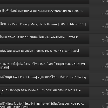
เปิดอ
ต
นสาวไปพักร้อน) ผลงานเรท 18+ ของ ผกก.Alfonso Cuaron | DTS-HD
เปิดอ
ต
โดย Dev Patel, Rooney Mara, Nicole Kidman | DTS-HD Master 5.1 |
เปิดอ
ต
งใจแม่ สุดท้ายด้วยรัก นำแสดงโดย Michelle Pfeiffer | DTS-HD
เปิดอ
ต
ำแสดงโดย Susan Sarandon , Tommy Lee Jones ผลงาน ผกก.Joel
เปิดอ
ต
005-2016 [พากย์:ญี่ปุ่น อังกฤษ ไทย][SUB:ไทย อังกฤษ][1080i/p] [MKV]
เปิดอ
ยายไทย]
ต
ียงอังกฤษ TrueHD 7.1.Atmos] • [บรรยายไทย + อังกฤษ] • [* Blu-Ray
เปิดอ
ต
ือบคน • [เสียงอังกฤษ DTS-HD MA 5.1 / พากย์ไทย DTS-HD MA 5.1] •
เปิดอ
 *]
ต
ำเนิดชีวิตใหม่ [1080P] [H.264] [BD Remux] [เสียงไทย DTS-HD MA 7.1 -
เปิดอ
[พากย์ไทย บรรยายไทย]