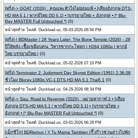
[ฝรั่ง]-> GOAT (2026) : คุณแพะหัวใจไม่ยอมแพ้ • [เสียงอังกฤษ DTS-
HD MA 5.1 / พากย์ไทย DD 5.1] • [บรรยายไทย + อังกฤษ] • [* Blu-
Ray MASTER Full Untouched *]
(0)
หน้าสุดท้าย โพสต์: Duckload.us, 05-03-2026 08:56 PM
[ฝรั่ง]-| BDMaster | 28 Years Later: The Bone Temple (2026) - 28
ปีให้หลัง เชื้อเขมือบคน: วิหารซากกะโหลก | H264 1080p | พากย์
ไทย บรรยายไทย |
(0)
หน้าสุดท้าย โพสต์: Duckload.us, 05-02-2026 07:10 PM
[ฝรั่ง]-Terminator 2: Judgment Day Skynet Edition (1991) 2:36:08
ชั่วโมง Bluray.1080p.VC-1.DTS-HD.MA.5.1.Thai5.1
(0)
หน้าสุดท้าย โพสต์: Duckload.us, 04-29-2026 08:34 PM
[ฝรั่ง]-> Sisu: Road to Revenge (2025) : เฒ่ามหากาฬ 2 • [เสียง
อังกฤษ DTS-HD MA 5.1 / พากย์ไทย DD 5.1] • [บรรยายไทย +
อังกฤษ] • [* Blu-Ray MASTER Full Untouched *]
(0)
หน้าสุดท้าย โพสต์: Duckload.us, 03-01-2026 06:28 PM
[เม็กซิโก] BDRemux | Y Tu Mama Tambien (กิ๊วก๊าวชวนสาวไปพัก