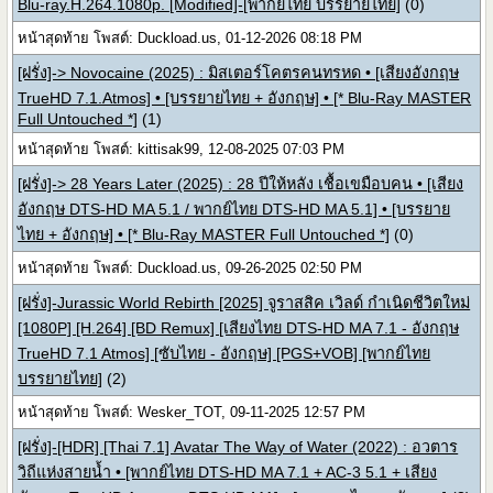
Blu-ray.H.264.1080p. [Modified]-[พากย์ไทย บรรยายไทย]
(0)
หน้าสุดท้าย โพสต์: Duckload.us, 01-12-2026 08:18 PM
[ฝรั่ง]-> Novocaine (2025) : มิสเตอร์โคตรคนทรหด • [เสียงอังกฤษ
TrueHD 7.1.Atmos] • [บรรยายไทย + อังกฤษ] • [* Blu-Ray MASTER
Full Untouched *]
(1)
หน้าสุดท้าย โพสต์: kittisak99, 12-08-2025 07:03 PM
[ฝรั่ง]-> 28 Years Later (2025) : 28 ปีให้หลัง เชื้อเขมือบคน • [เสียง
อังกฤษ DTS-HD MA 5.1 / พากย์ไทย DTS-HD MA 5.1] • [บรรยาย
ไทย + อังกฤษ] • [* Blu-Ray MASTER Full Untouched *]
(0)
หน้าสุดท้าย โพสต์: Duckload.us, 09-26-2025 02:50 PM
[ฝรั่ง]-Jurassic World Rebirth [2025] จูราสสิค เวิลด์ กำเนิดชีวิตใหม่
[1080P] [H.264] [BD Remux] [เสียงไทย DTS-HD MA 7.1 - อังกฤษ
TrueHD 7.1 Atmos] [ซับไทย - อังกฤษ] [PGS+VOB] [พากย์ไทย
บรรยายไทย]
(2)
หน้าสุดท้าย โพสต์: Wesker_TOT, 09-11-2025 12:57 PM
[ฝรั่ง]-[HDR] [Thai 7.1] Avatar The Way of Water (2022) : อวตาร
วิถีแห่งสายน้ำ • [พากย์ไทย DTS-HD MA 7.1 + AC-3 5.1 + เสียง