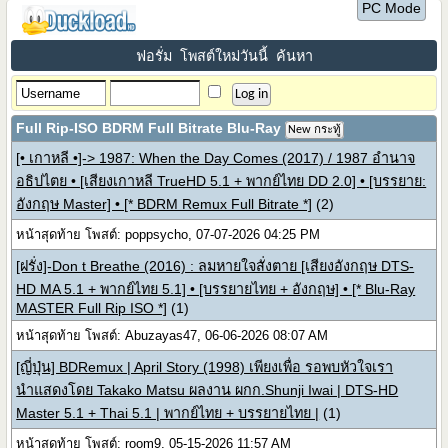
PC Mode
ฟอรั่ม
โพสต์ใหม่วันนี้
ค้นหา
Full Rip-ISO BDRM Full Bitrate Blu-Ray
New กระทู้
[• เกาหลี •]-> 1987: When the Day Comes (2017) / 1987 อำนาจ
อธิปไตย • [เสียงเกาหลี TrueHD 5.1 + พากย์ไทย DD 2.0] • [บรรยาย:
อังกฤษ Master] • [* BDRM Remux Full Bitrate *]
(2)
หน้าสุดท้าย โพสต์: poppsycho, 07-07-2026 04:25 PM
[ฝรั่ง]-Don t Breathe (2016) : ลมหายใจสั่งตาย [เสียงอังกฤษ DTS-
HD MA 5.1 + พากย์ไทย 5.1] • [บรรยายไทย + อังกฤษ] • [* Blu-Ray
MASTER Full Rip ISO *]
(1)
หน้าสุดท้าย โพสต์: Abuzayas47, 06-06-2026 08:07 AM
[ญี่ปุ่น] BDRemux | April Story (1998) เพียงเพื่อ รอพบหัวใจเรา
นำแสดงโดย Takako Matsu ผลงาน ผกก.Shunji Iwai | DTS-HD
Master 5.1 + Thai 5.1 | พากย์ไทย + บรรยายไทย |
(1)
หน้าสุดท้าย โพสต์: room9, 05-15-2026 11:57 AM