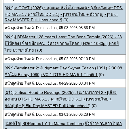
[ฝรั่ง]-> GOAT (2026) : คุณแพะหัวใจไม่ยอมแพ้ • [เสียงอังกฤษ DTS-
HD MA 5.1 / พากย์ไทย DD 5.1] • [บรรยายไทย + อังกฤษ] • [* Blu-
Ray MASTER Full Untouched *]
(0)
หน้าสุดท้าย โพสต์: Duckload.us, 05-03-2026 08:56 PM
[ฝรั่ง]-| BDMaster | 28 Years Later: The Bone Temple (2026) - 28
ปีให้หลัง เชื้อเขมือบคน: วิหารซากกะโหลก | H264 1080p | พากย์
ไทย บรรยายไทย |
(0)
หน้าสุดท้าย โพสต์: Duckload.us, 05-02-2026 07:10 PM
[ฝรั่ง]-Terminator 2: Judgment Day Skynet Edition (1991) 2:36:08
ชั่วโมง Bluray.1080p.VC-1.DTS-HD.MA.5.1.Thai5.1
(0)
หน้าสุดท้าย โพสต์: Duckload.us, 04-29-2026 08:34 PM
[ฝรั่ง]-> Sisu: Road to Revenge (2025) : เฒ่ามหากาฬ 2 • [เสียง
อังกฤษ DTS-HD MA 5.1 / พากย์ไทย DD 5.1] • [บรรยายไทย +
อังกฤษ] • [* Blu-Ray MASTER Full Untouched *]
(0)
หน้าสุดท้าย โพสต์: Duckload.us, 03-01-2026 06:28 PM
[เม็กซิโก] BDRemux | Y Tu Mama Tambien (กิ๊วก๊าวชวนสาวไปพัก