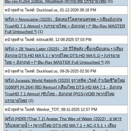
Blu-ray.H.264.1080p. [Modified]-[พากย์ไทย บรรยายไทย]
(0)
หน้าสุดท้าย โพสต์: Duckload.us, 01-12-2026 08:18 PM
[ฝรั่ง]-> Novocaine (2025) : มิสเตอร์โคตรคนทรหด • [เสียงอังกฤษ
TrueHD 7.1.Atmos] • [บรรยายไทย + อังกฤษ] • [* Blu-Ray MASTER
Full Untouched *]
(1)
หน้าสุดท้าย โพสต์: kittisak99, 12-08-2025 07:03 PM
[ฝรั่ง]-> 28 Years Later (2025) : 28 ปีให้หลัง เชื้อเขมือบคน • [เสียง
อังกฤษ DTS-HD MA 5.1 / พากย์ไทย DTS-HD MA 5.1] • [บรรยาย
ไทย + อังกฤษ] • [* Blu-Ray MASTER Full Untouched *]
(0)
หน้าสุดท้าย โพสต์: Duckload.us, 09-26-2025 02:50 PM
[ฝรั่ง]-Jurassic World Rebirth [2025] จูราสสิค เวิลด์ กำเนิดชีวิตใหม่
[1080P] [H.264] [BD Remux] [เสียงไทย DTS-HD MA 7.1 - อังกฤษ
TrueHD 7.1 Atmos] [ซับไทย - อังกฤษ] [PGS+VOB] [พากย์ไทย
บรรยายไทย]
(2)
หน้าสุดท้าย โพสต์: Wesker_TOT, 09-11-2025 12:57 PM
[ฝรั่ง]-[HDR] [Thai 7.1] Avatar The Way of Water (2022) : อวตาร
วิถีแห่งสายน้ำ • [พากย์ไทย DTS-HD MA 7.1 + AC-3 5.1 + เสียง