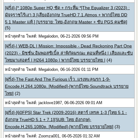
[ฝรั่ง]-[* 1080p Super HQ ชัด + กระหึ่ม *]The Equalizer 3 (2023) :
มัจจุราชไร้เงา 3 [เสียงอังกฤษ TrueHD 7.1.Atmos + พากย์ไทย DD
5.1 Master แท้.] [บรรยาย: ไทย-อังกฤษ Master + ซับ PGS คมชัด]
(5)
หน้าสุดท้าย โพสต์: Megalodon, 06-21-2026 09:56 PM
[ฝรั่ง]-| WEB-DL | Mission: Impossible - Dead Reckoning Part One
(2023) - มิชชั่น:อิมพอสซิเบิ้ล ล่าพิกัดมรณะ ตอนที่หนึ่ง | เสียงและซับ
ไทยมาเสอตร์ | H264 1080p | พากย์ไทย บรรยายไทย |
(4)
หน้าสุดท้าย โพสต์: Megalodon, 06-16-2026 01:11 PM
[ฝรั่ง]-The Fast And The Furious เร็ว..แรงทะลุนรก 1-9-
Encode.H.264.1080p. [Modified]-[พากย์ไทย-Soundtrack บรรยาย
ไทย]
(2)
หน้าสุดท้าย โพสต์: jacklove1987, 06-06-2026 09:01 AM
[ฝรั่ง]-[60FPS] Star Trek (2009-2016) สตาร์ เทรค 1-3 [ไทย 5.1 -
อังกฤษ TrueHD 5.1 + 7.1][SUB: ไทย อังกฤษ]-
Encode.H.265.1080p. [Modified]-[พากย์ไทย บรรยายไทย]
(3)
หน้าสุดท้าย โพสต์: Zoomza001, 06-05-2026 01:32 AM