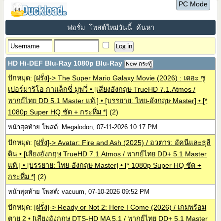
PC Mode
ฟอรั่ม
โพสต์ใหม่วันนี้
ค้นหา
HD Hi-DEF Blu-Ray 1080p Blu-Ray
New กระทู้
ปักหมุด:
[ฝรั่ง]-> The Super Mario Galaxy Movie (2026) : เดอะ ซู
เปอร์มาริโอ กาแล็กซี่ มูฟวี่ • [เสียงอังกฤษ TrueHD 7.1.Atmos /
พากย์ไทย DD 5.1 Master แท้.] • [บรรยาย: ไทย-อังกฤษ Master] • [*
1080p Super HQ ชัด + กระหึ่ม *]
(2)
หน้าสุดท้าย โพสต์: Megalodon, 07-11-2026 10:17 PM
ปักหมุด:
[ฝรั่ง]-> Avatar: Fire and Ash (2025) / อวตาร: อัคนีและธุลี
ดิน • [เสียงอังกฤษ TrueHD 7.1.Atmos / พากย์ไทย DD+ 5.1 Master
แท้.] • [บรรยาย: ไทย-อังกฤษ Master] • [* 1080p Super HQ ชัด +
กระหึ่ม *]
(2)
หน้าสุดท้าย โพสต์: vacuum, 07-10-2026 09:52 PM
ปักหมุด:
[ฝรั่ง]-> Ready or Not 2: Here I Come (2026) / เกมพร้อม
ตาย 2 • [เสียงอังกฤษ DTS-HD MA 5.1 / พากย์ไทย DD+ 5.1 Master