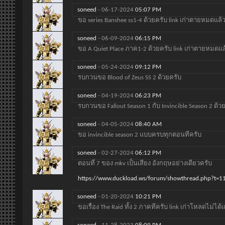
soneed
-
06-17-2024
05:07 PM
ขอ series Banshee ss1-4 ด้วยครับ link เก่าตายหมดแล้
soneed
-
06-09-2024
06:15 PM
ขอ A Quiet Place ภาค1-2 ด้วยครับ link เก่าตายหมดแล
soneed
-
05-24-2024
09:12 PM
รบกวนขอ Blood of Zeus SS 2 ด้วยครับ
soneed
-
04-19-2024
06:23 PM
รบกวนขอ Fallout Season 1 กับ Invincible Season 2 ด้ว
soneed
-
04-05-2024
08:40 AM
ขอ invincible season 2 แบบครบทุกตอนทีครับ
soneed
-
02-27-2024
06:12 PM
ตอนที่ 7 ของ mkv เป็นเสียง อังกฤษอย่างเดียวครับ
https://www.duckload.ws/forum/showthread.php?t=
soneed
-
01-20-2024
10:21 PM
ขอเรื่อง The Raid ทั้ง 2 ภาคทีครับ link เก่าโหลดไม่ได้