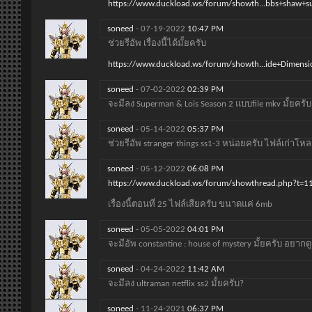
https://www.duckload.ws/forum/showth...bbs+shaw+s
soneed
-
07-19-2022
10:47 PM
ช่วยรีอัพ เรื่องนี้ได้มั้ยครับ
https://www.duckload.ws/forum/showth...ide+Dimensi
soneed
-
07-02-2022
02:39 PM
จะมีลง Superman & Lois Season 2 แบบfile mkv มั้ยครับ
soneed
-
05-14-2022
05:37 PM
ช่วยรีอัพ stranger things ss1-3 หน่อยครับ ไฟล์เก่าโห
soneed
-
05-12-2022
06:08 PM
https://www.duckload.ws/forum/showthread.php?t=
เรื่องนี้ตอนที่ 25 ไฟล์เสียครับ ขนาดแค่ 6mb
soneed
-
05-05-2022
04:01 PM
จะมีอัพ constantine : house of mystery มั้ยครับ อยาก
soneed
-
04-24-2022
11:42 AM
จะมีลง ultraman netflix ss2 มั้ยครับ?
soneed
-
11-24-2021
06:37 PM