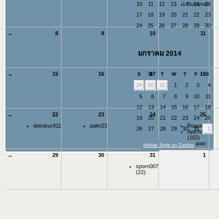
10
11
12
13
14
15
16
Susano0
17
18
19
20
21
22
23
24
25
26
27
28
29
30
→
8
9
10
11
มกราคม 2014
→
15
16
17
18
S
M
T
W
T
F
S
29
30
31
1
2
3
4
5
6
7
8
9
10
11
12
13
14
15
16
17
18
→
22
23
24
25
19
20
21
22
23
24
25
dekdeur911
palm23
Rogue4k
26
27
28
29
30
31
1
Apichat
(102)
zalapao
Mobile Style by Dartho
(20)
→
29
30
31
1
sporn007
(22)