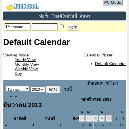
PC Mode
ฟอรั่ม
โพสต์ใหม่วันนี้
ค้นหา
Default Calendar
Viewing Mode
Calendar Picker
Yearly View
Default Calendar
Monthly View
Weekly View
Day
เพิ่มเหตุการณ์ใหม่
วันนี้
←
→
พฤศจิกายน 2013
ธันวาคม 2013
S
M
T
W
T
F
S
อาทิตย์
จันทร์
อังคาร
พุธ
27
28
29
30
31
1
2
→
1
2
3
4
3
4
5
6
7
8
9