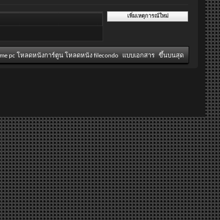
เพิ่มเหตุการณ์ใหม่
ame pc โหลดหนังการ์ตูน โหลดหนัง filecondo
แบบเอกสาร
ขึ้นบนสุด