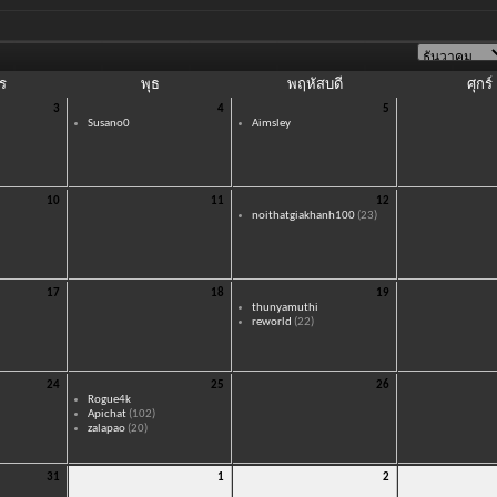
ร
พุธ
พฤหัสบดี
ศุกร์
3
4
5
Susano0
Aimsley
10
11
12
noithatgiakhanh100
(23)
17
18
19
thunyamuthi
reworld
(22)
24
25
26
Rogue4k
Apichat
(102)
zalapao
(20)
31
1
2