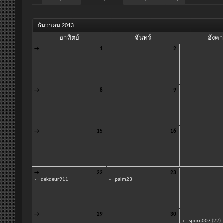
ธันวาคม 2013
อาทิตย์
จันทร์
อังคา
→
1
2
→
8
9
→
15
16
→
22
23
dekdeur911
palm23
→
29
30
sporn007
(22)