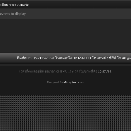
เตือน จากเวบบอร์ด
events to display.
ติดต่อเรา
Duckload.net โหลดหนัง HD MiNi HD โหลดหนัง ซีรีย์ โหลด g
เวลาทั้งหมดอยู่ในเขตเวลา GMT +7. และเวลาในขณะนี้คือ
10:57 AM
.
Designed By
vBInspired.com