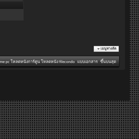
เมนูทางลัด
ame pc โหลดหนังการ์ตูน โหลดหนัง filecondo
แบบเอกสาร
ขึ้นบนสุด