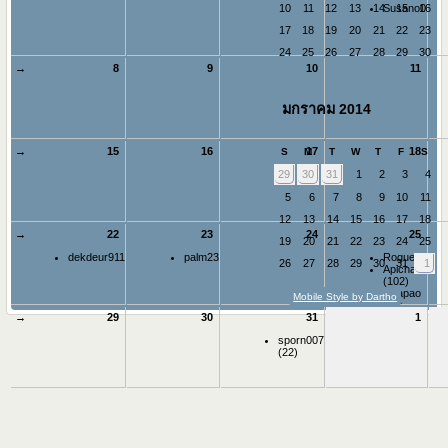
10
11
12
13
14
15
16
Susano0
17
18
19
20
21
22
23
24
25
26
27
28
29
30
→
8
9
10
11
มกราคม 2014
→
15
16
17
18
S
M
T
W
T
F
S
29
30
31
1
2
3
4
5
6
7
8
9
10
11
12
13
14
15
16
17
18
→
22
23
24
25
19
20
21
22
23
24
25
dekdeur911
palm23
Rogue4k
26
27
28
29
30
31
1
Apichat
(102)
zalapao
Mobile Style by Dartho
(20)
→
29
30
31
1
sporn007
(22)