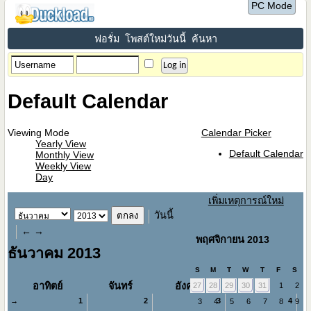
PC Mode
ฟอรั่ม
โพสต์ใหม่วันนี้
ค้นหา
Default Calendar
Viewing Mode
Calendar Picker
Yearly View
Default Calendar
Monthly View
Weekly View
Day
เพิ่มเหตุการณ์ใหม่
วันนี้
←
→
พฤศจิกายน 2013
ธันวาคม 2013
S
M
T
W
T
F
S
อาทิตย์
จันทร์
อังคาร
พุธ
27
28
29
30
31
1
2
→
1
2
3
4
3
4
5
6
7
8
9